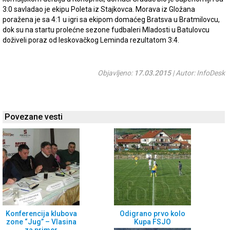
3:0 savladao je ekipu Poleta iz Stajkovca. Morava iz Gložana
poražena je sa 4:1 u igri sa ekipom domaćeg Bratsva u Bratmilovcu,
dok su na startu prolećne sezone fudbaleri Mladosti u Batulovcu
doživeli poraz od leskovačkog Leminda rezultatom 3:4.
Objavljeno:
17.03.2015
| Autor: InfoDesk
Povezane vesti
Konferencija klubova
Odigrano prvo kolo
zone “Jug” – Vlasina
Kupa FSJO
za primer