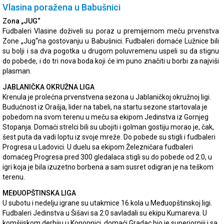
Vlasina poražena u Babušnici
Zona „JUG“
Fudbaleri Vlasine doživeli su poraz u premijernom meču prvenstva
Zone „Jug“na gostovanju u Babušnici. Fudbaleri domaće Lužnice bili
su bolji i sa dva pogotka u drugom poluvremenu uspeli su da stignu
do pobede, i do tri nova boda koji će im puno značiti u borbi za najviši
plasman.
JABLANIČKA OKRUŽNA LIGA
Krenula je prolećna prvenstvena sezona u Jablaničkoj okružnoj ligi.
Budućnost iz Orašja, lider na tabeli, na startu sezone startovala je
pobedom na svom terenu u meču sa ekipom Jedinstva iz Gornjeg
Stopanja. Domaći strelci bili su ubojiti i golman gostiju morao je, čak,
šest puta da vadi loptu iz svoje mreže. Do pobede su stigli i fudbaleri
Progresa u Ladovici. U duelu sa ekipom Železničara fudbaleri
domaćeg Progresa pred 300 gledalaca stigli su do pobede od 2:0, u
igri koja je bila izuzetno borbena a sam susret odigran je na teškom
terenu.
MEĐUOPŠTINSKA LIGA
U subotu i nedelju igrane su utakmice 16.kola u Međuopštinskoj ligi.
Fudbaleri Jedinstva u Šišavi sa 2:0 savladali su ekipu Kumareva. U
komšijskom derbiju u Konopnici, domaći Gradac bio je superiorniji i sa