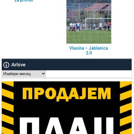
Vlasina – Jablanica
2:0
Arhive
Arhive