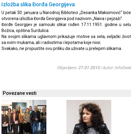
Izložba slika Đorđa Georgijeva
U petak 30. januara u Narodnoj Biblioteci „Desanka Maksimović“ biće
otvorena izložba Đorđa Georgijeva pod nazivom „Naiva i pejzaži“.
Đorđe Georgijev je samouki slikar rođen 17.11.1951. godine u selu
Božica, opština Surdulica.
Na svojim slikama uglavnom prikazuje motive sa sela, seljački život
sa svim mukama, ali i radostima i lepotama koje nosi.
Svakako, ne propustite ovu priliku da uživate u prelepim slikama.
Objavljeno:
27.01.2015
| Autor: InfoDesk
Povezane vesti