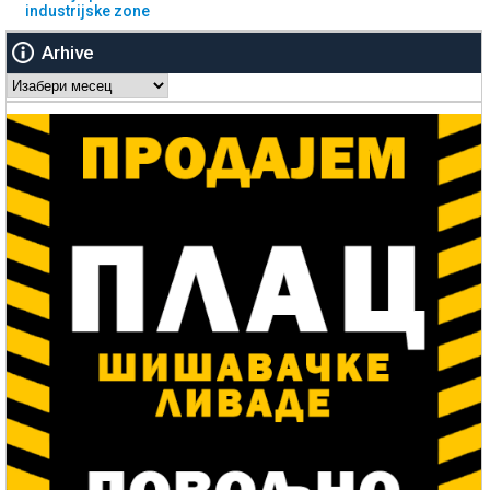
industrijske zone
Arhive
Arhive