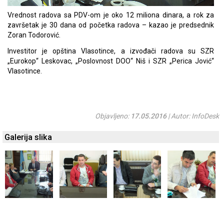
Vrednost radova sa PDV-om je oko 12 miliona dinara, a rok za
završetak je 30 dana od početka radova – kazao je predsednik
Zoran Todorović.
Investitor je opština Vlasotince, a izvođači radova su SZR
„Eurokop“ Leskovac, „Poslovnost DOO“ Niš i SZR „Perica Jović“
Vlasotince.
Objavljeno:
17.05.2016
| Autor: InfoDesk
Galerija slika