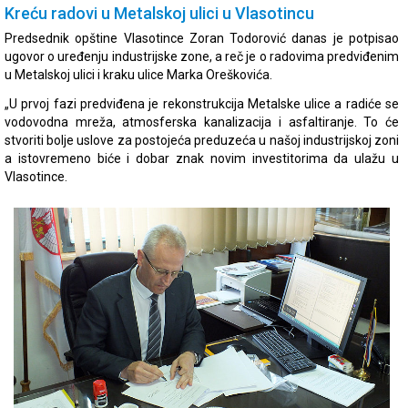
Kreću radovi u Metalskoj ulici u Vlasotincu
Predsednik opštine Vlasotince Zoran Todorović danas je potpisao
ugovor o uređenju industrijske zone, a reč je o radovima predviđenim
u Metalskoj ulici i kraku ulice Marka Oreškovića.
„U prvoj fazi predviđena je rekonstrukcija Metalske ulice a radiće se
vodovodna mreža, atmosferska kanalizacija i asfaltiranje. To će
stvoriti bolje uslove za postojeća preduzeća u našoj industrijskoj zoni
a istovremeno biće i dobar znak novim investitorima da ulažu u
Vlasotince.