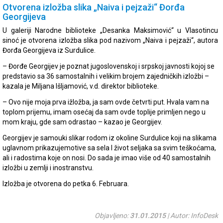
Otvorena izložba slika „Naiva i pejzaži“ Đorđa
Georgijeva
U galeriji Narodne biblioteke „Desanka Maksimović“ u Vlasotincu
sinoć je otvorena izložba slika pod nazivom „Naiva i pejzaži“, autora
Đorđa Georgijeva iz Surdulice.
– Đorđe Georgijev je poznat jugoslovenskoj i srpskoj javnosti kojoj se
predstavio sa 36 samostalnih i velikim brojem zajedničkih izložbi –
kazala je Miljana Išljamović, v.d. direktor biblioteke.
– Ovo nije moja prva ižložba, ja sam ovde četvrti put. Hvala vam na
toplom prijemu, imam osećaj da sam ovde toplije primljen nego u
mom kraju, gde sam odrastao – kazao je Georgijev.
Georgijev je samouki slikar rodom iz okoline Surdulice koji na slikama
uglavnom prikazujemotive sa sela I život seljaka sa svim teškoćama,
ali i radostima koje on nosi. Do sada je imao više od 40 samostalnih
izložbi u zemlji i inostranstvu.
Izložba je otvorena do petka 6. Februara.
Objavljeno:
31.01.2015
| Autor: InfoDesk