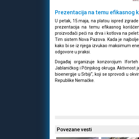
Prezentacija na temu efikasnog 
U petak, 15.maja, na platou ispred zgrade
prezentacija na temu efikasnog korišćen
proizvođači peći na drva i kotlova na pele
Tim sistem Nova Pazova. Kada je najbolje ku
kako bi se iz njega izvukao maksimum energ
odgovore u praksi.
Događaj organizuje konzorcijum Iforte
Jablaničkog i Pčinjskog okruga. Aktivnost 
bioenergije u Srbiji“, koji se sprovodi u ok
Republike Nemačke.
Povezane vesti