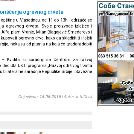
korišćenja ogrevnog drveta
 opštine u Vlasotincu, od 11 do 13h, održaće se
ja ogrevnog drveta. Svoje proizvode izložiće i
t: Alfa plam Vranje, Milan Blagojević Smederevo i
povati ogrevno drvo, kako ga skladištiti i ložiti
ije, neka su od pitanja na koja će građani dobiti
h – Kvidita, u saradnji sa Centrom za razvoj
je deo GIZ DKTI programa „Razvoj održivog tržišta
viru bilateralne saradnje Republike Srbije i Savezne
Objavljeno:
14.05.2015
| Autor: InfoDesk