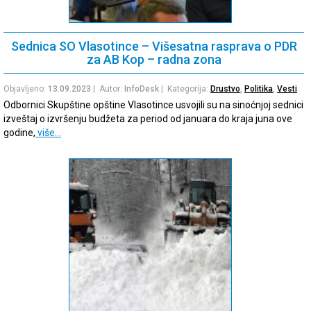
Sednica SO Vlasotince – Višesatna rasprava o PDR
za AB Kop – radna zona
Objavljeno:
13.09.2023
| Autor:
InfoDesk
| Kategorija:
Drustvo
,
Politika
,
Vesti
Odbornici Skupštine opštine Vlasotince usvojili su na sinoćnjoj sednici
izveštaj o izvršenju budžeta za period od januara do kraja juna ove
godine,
više…