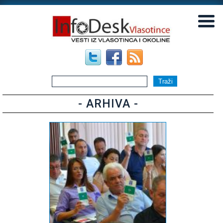
▼
▼
- ARHIVA -