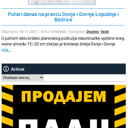
Putari danas na pravcu Donje i Gornje Lopušnje i
Bistrice
Objavljeno:
30.11.2021
| Autor:
InfoDesk
| Kategorija:
Drustvo
,
Vesti
U južnom delu brdsko planinskog područja vlasotinačke opštine sneg
visine između 15 i 20 cm otežao je kretanje žitelja Donje i Gornje
više…
Arhive
Arhive