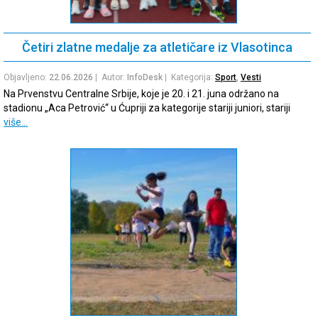
Četiri zlatne medalje za atletičare iz Vlasotinca
Objavljeno:
22.06.2026
| Autor:
InfoDesk
| Kategorija:
Sport
,
Vesti
Na Prvenstvu Centralne Srbije, koje je 20. i 21. juna održano na
stadionu „Aca Petrović“ u Ćupriji za kategorije stariji juniori, stariji
više…