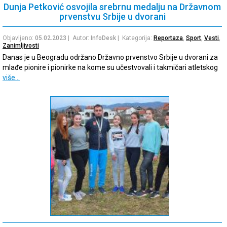
Dunja Petković osvojila srebrnu medalju na Državnom
prvenstvu Srbije u dvorani
Objavljeno:
05.02.2023
| Autor:
InfoDesk
| Kategorija:
Reportaza
,
Sport
,
Vesti
,
Zanimljivosti
Danas je u Beogradu održano Državno prvenstvo Srbije u dvorani za
mlađe pionire i pionirke na kome su učestvovali i takmičari atletskog
više…