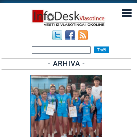
▼
▼
- ARHIVA -