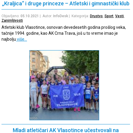
„Kraljica“ i druge princeze – Atletski i gimnastički klub
Objavljeno:
05.10.2021
| Autor:
InfoDesk
| Kategorija:
Drustvo
,
Sport
,
Vesti
,
Zanimljivosti
Atletski klub Vlasotince, osnovan devedesetih godina prošlog veka,
tačnije 1994. godine, kao AK Crna Trava, još u to vreme imao je
najbolju
više…
Mladi atletičari AK Vlasotince učestvovali na