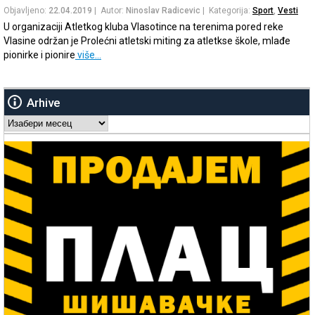
Objavljeno:
22.04.2019
| Autor:
Ninoslav Radicevic
| Kategorija:
Sport
,
Vesti
U organizaciji Atletkog kluba Vlasotince na terenima pored reke
Vlasine održan je Prolećni atletski miting za atletkse škole, mlađe
pionirke i pionire
više…
Arhive
Arhive