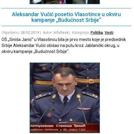
Aleksandar Vučić posetio Vlasotince u okviru
kampanje „Budućnost Srbije“
Objavljeno:
28.02.2019
| Autor:
InfoDesk
| Kategorija:
Politika
,
Vesti
OŠ „Siniša Janić“ u Vlasotincu bila je prvo mesto koje je predsednik
Srbije Aleksandar Vučić obišao na putu kroz Jablanički okrug, u
okviru kampanje „Budućnost Srbije“.