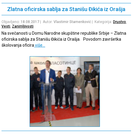
Zlatna oficirska sablja za Stanišu Đikića iz Orašja
Objavljeno:
18.08.2017
| Autor:
Vlastimir Stamenković
| Kategorija:
Drustvo
,
Vesti
,
Zanimljivosti
Na svečanosti u Domu Narodne skupštine republike Srbije – Zlatna
oficirska sablja za Stanišu Đikića iz Orašja. Povodom završetka
školovanja oficira
više…