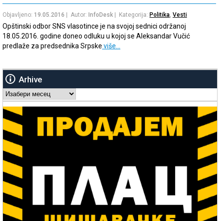
Objavljeno:
19.05.2016
| Autor:
InfoDesk
| Kategorija:
Politika
,
Vesti
Opštinski odbor SNS vlasotince je na svojoj sednici održanoj
18.05.2016. godine doneo odluku u kojoj se Aleksandar Vučić
predlaže za predsednika Srpske
više…
Arhive
Arhive