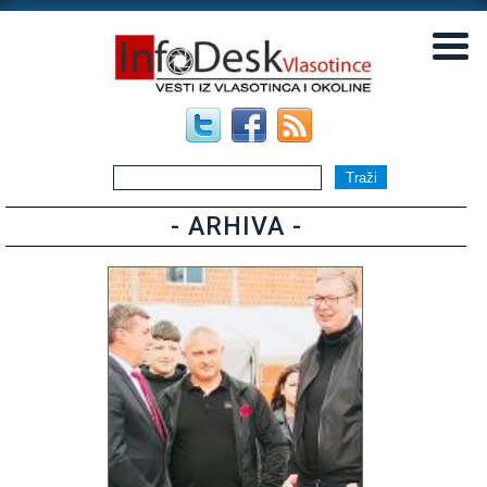
▼
▼
- ARHIVA -