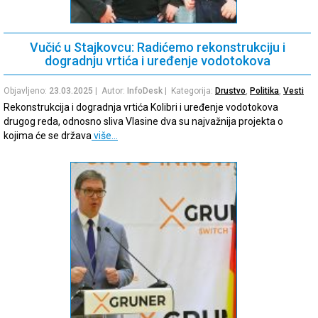
Vučić u Stajkovcu: Radićemo rekonstrukciju i
dogradnju vrtića i uređenje vodotokova
Objavljeno:
23.03.2025
| Autor:
InfoDesk
| Kategorija:
Drustvo
,
Politika
,
Vesti
Rekonstrukcija i dogradnja vrtića Kolibri i uređenje vodotokova
drugog reda, odnosno sliva Vlasine dva su najvažnija projekta o
kojima će se država
više…