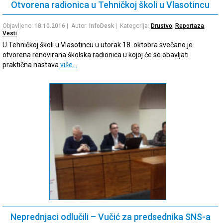
Otvorena radionica u Tehničkoj školi u Vlasotincu
Objavljeno:
18.10.2016
| Autor:
InfoDesk
| Kategorija:
Drustvo
,
Reportaza
,
Vesti
U Tehničkoj školi u Vlasotincu u utorak 18. oktobra svečano je
otvorena renovirana školska radionica u kojoj će se obavljati
praktična nastava
više…
Neprednjaci odlučili – Vučić za predsednika SNS-a