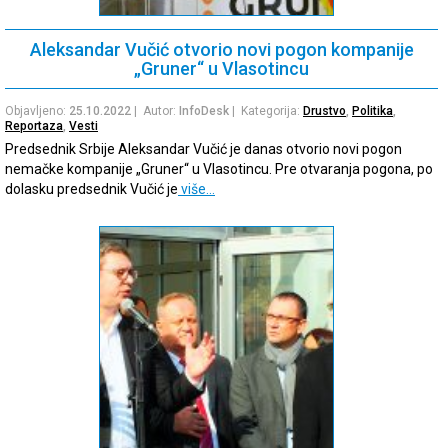
Aleksandar Vučić otvorio novi pogon kompanije
„Gruner“ u Vlasotincu
Objavljeno:
25.10.2022
| Autor:
InfoDesk
| Kategorija:
Drustvo
,
Politika
,
Reportaza
,
Vesti
Predsednik Srbije Aleksandar Vučić je danas otvorio novi pogon
nemačke kompanije „Gruner“ u Vlasotincu. Pre otvaranja pogona, po
dolasku predsednik Vučić je
više…