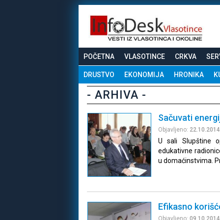
POČETNA
VLASOTINCE
CRKVA
SER
DRUSTVO
EKONOMIJA
HRONIKA
K
- ARHIVA -
Sačuvati energi
Objavljeno:
22.10.2014
U sali Slupštine 
edukativne radioni
u domaćinstvima. P
Efikasno koriš
Objavljeno:
09.10.2014