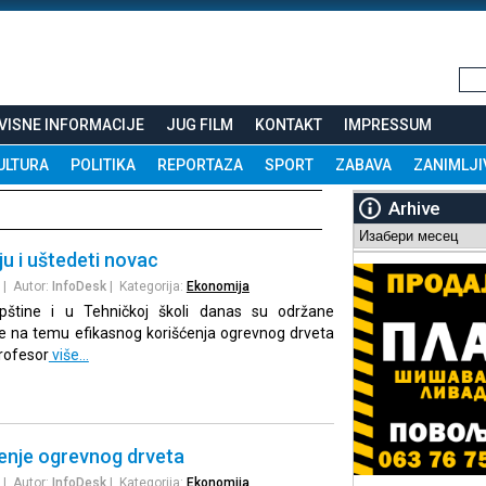
VISNE INFORMACIJE
JUG FILM
KONTAKT
IMPRESSUM
ULTURA
POLITIKA
REPORTAZA
SPORT
ZABAVA
ZANIMLJI
Arhive
Arhive
ju i uštedeti novac
| Autor:
InfoDesk
| Kategorija:
Ekonomija
opštine i u Tehničkoj školi danas su održane
ce na temu efikasnog korišćenja ogrevnog drveta
rofesor
više…
ćenje ogrevnog drveta
| Autor:
InfoDesk
| Kategorija:
Ekonomija