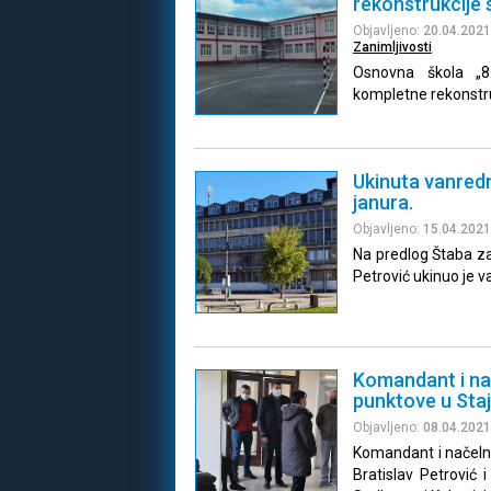
rekonstrukcije 
Objavljeno:
20.04.2021
Zanimljivosti
Osnovna škola „8
kompletne rekonstruk
Ukinuta vanredna
janura.
Objavljeno:
15.04.2021
Na predlog Štaba za
Petrović ukinuo je va
Komandant i nač
punktove u Staj
Objavljeno:
08.04.2021
Komandant i načelni
Bratislav Petrović 