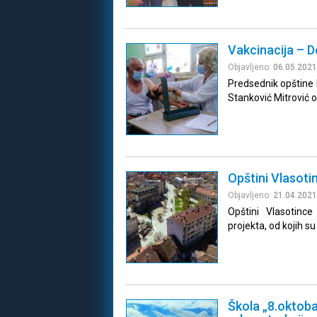
Vakcinacija – D
Objavljeno:
06.05.2021
Predsednik opštine B
Stanković Mitrović o
Opštini Vlasoti
Objavljeno:
21.04.2021
Opštini Vlasotinc
projekta, od kojih su
Škola „8.oktob