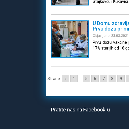
Stajkovcu i Kukavici.
U Domu zdravlja
Prvu dozu primil
Objavljeno:
23.03.2021
Prvu dozu vakcine p
17% starijih od 18 g
Strane:
«
1
...
5
6
7
8
9
Pratite nas na Facebook-u