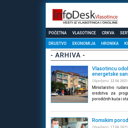
POČETNA
VLASOTINCE
CRKVA
SER
DRUSTVO
EKONOMIJA
HRONIKA
K
- ARHIVA -
Vlasotincu odo
energetske san
Objavljeno:
22.06.2021
Ministarstvo rudars
sredstva za prog
porodičnih kuća i s
Romskim porodic
Objavljeno:
17.06.2021