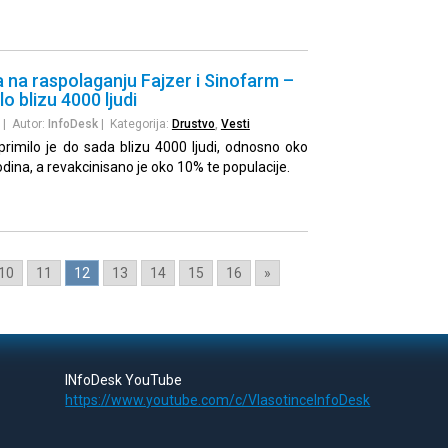
 na raspolaganju Fajzer i Sinofarm –
o blizu 4000 ljudi
| Autor:
InfoDesk
| Kategorija:
Drustvo
,
Vesti
rimilo je do sada blizu 4000 ljudi, odnosno oko
odina, a revakcinisano je oko 10% te populacije.
10
11
12
13
14
15
16
»
INfoDesk YouTube
https://www.youtube.com/c/VlasotinceInfoDesk