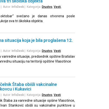
sva tri školska objekta
| Autor:
InfoDesk
| Kategorija:
Drustvo
,
Vesti
,
.oktobar“ svečano je danas otvorena posle
cije sva tri školska objekta.
 situacija koja je bila proglašena 12.
| Autor:
InfoDesk
| Kategorija:
Drustvo
,
Vesti
 vanredne situacije, predsednik opštine Bratislav
nrednu situaciju na teritoriji opštine Vlasotince
elnik Štaba obišli vakcinalne
kovcu i Kukavici
| Autor:
InfoDesk
| Kategorija:
Drustvo
,
Vesti
k Štaba za vanredne situacije opšine Vlasotince,
i Ivan Stanković obišli su vakcinalne punktove u