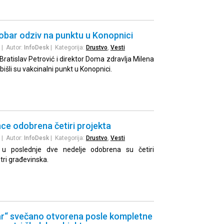
obar odziv na punktu u Konopnici
| Autor:
InfoDesk
| Kategorija:
Drustvo
,
Vesti
ratislav Petrović i direktor Doma zdravlja Milena
bišli su vakcinalni punkt u Konopnici.
nce odobrena četiri projekta
| Autor:
InfoDesk
| Kategorija:
Drustvo
,
Vesti
e u poslednje dve nedelje odobrena su četiri
 tri građevinska.
ar“ svečano otvorena posle kompletne