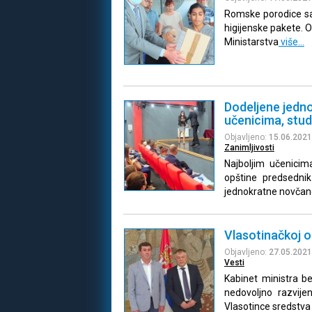
Romske porodice sa 
higijenske pakete. O
Ministarstva
više…
Dodeljene jedn
učenicima, stud
Objavljeno:
15.06.2021
Zanimljivosti
Najboljim učenicim
opštine predsednik
jednokratne novčane
Vlasotinačkoj o
Objavljeno:
27.05.2021
Vesti
Kabinet ministra b
nedovoljno razvije
Vlasotince sredstv