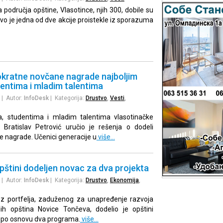
područja opštine, Vlasotince, njih 300, dobile su
vo je jedna od dve akcije proistekle iz sporazuma
okratne novčane nagrade najboljim
entima i mladim talentima
| Autor:
InfoDesk
| Kategorija:
Drustvo
,
Vesti
,
a, studentima i mladim talentima vlasotinačke
 Bratislav Petrović uručio je rešenja o dodeli
 nagrade. Učenici generacije u
više…
pštini dodeljen novac za dva projekta
| Autor:
InfoDesk
| Kategorija:
Drustvo
,
Ekonomija
,
ez portfelja, zaduženog za unapređenje razvoja
nih opština Novice Tončeva, dodelio je opštini
a po osnovu dva programa.
više…