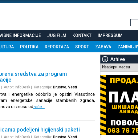
VISNE INFORMACIJE
JUG FILM
KONTAKT
IMPRESSUM
ULTURA
POLITIKA
REPORTAZA
SPORT
ZABAVA
ZANIMLJI
Arhive
Arhive
brena sredstva za program
acije
| Autor:
InfoDesk
| Kategorija:
Drustvo
,
Vesti
tva i energetike odobrilo je opštini Vlasotince
ram energetske sanacije stambenih zgrada,
tanova u iznosu od
više…
ama podeljeni higijenski paketi
| Autor:
InfoDesk
| Kategorija:
Drustvo
,
Vesti