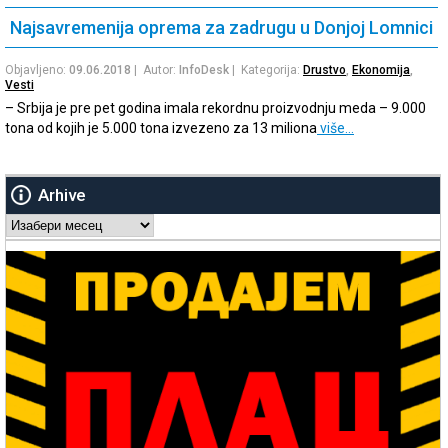
Najsavremenija oprema za zadrugu u Donjoj Lomnici
Objavljeno:
09.06.2018
| Autor:
InfoDesk
| Kategorija:
Drustvo
,
Ekonomija
,
Vesti
– Srbija je pre pet godina imala rekordnu proizvodnju meda – 9.000
tona od kojih je 5.000 tona izvezeno za 13 miliona
više…
Arhive
Arhive