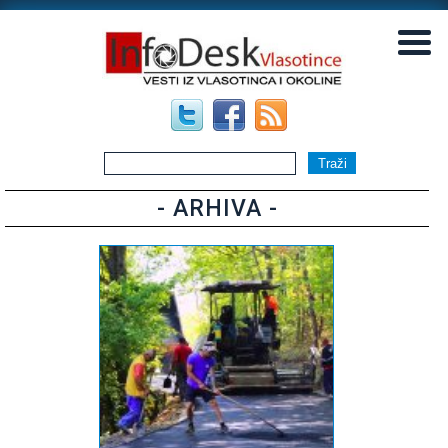
▼
▼
- ARHIVA -