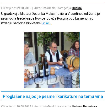
Objavljeno:
09.08.2015
| Autor:
InfoDesk
| Kategorija:
Kultura
U gradskoj biblioteci Desanka Maksimović u Vlasotincu održana je
promocija treće knjige Novice Jovića Rosulja pod kamenom u
izdanju narodne biblioteke i
više…
Proglašene najbolje pesme i karikature na temu vina
Objavljeno:
20.08.2014
| Autor:
InfoDesk
| Kategorija:
Kultura
,
Reportaza
,