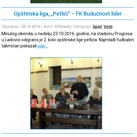
Opštinska liga, „Petlići“ – FK Budućnost lider
Objavljeno:
28.10.2016
| Autor:
InfoDesk
| Kategorija:
Sport
,
Vesti
Minulog vikenda, u nedelju 23.10.2016. godine, na stadionu Progresa
u Ladovici odigrano je 2. kolo opštinske lige petlića. Najmlađi fudbaleri
takmičari pokazali
više…