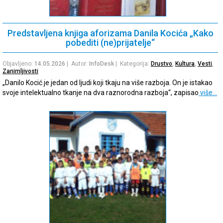
Predstavljena knjiga aforizama Danila Kocića „Kako
pobediti (ne)prijatelje“
Objavljeno:
14.05.2026
| Autor:
InfoDesk
| Kategorija:
Drustvo
,
Kultura
,
Vesti
,
Zanimljivosti
„Danilo Kocić je jedan od ljudi koji tkaju na više razboja. On je istakao
svoje intelektualno tkanje na dva raznorodna razboja“, zapisao
više…