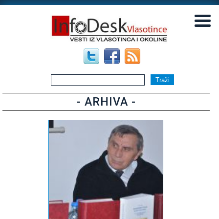
▼
▼
- ARHIVA -