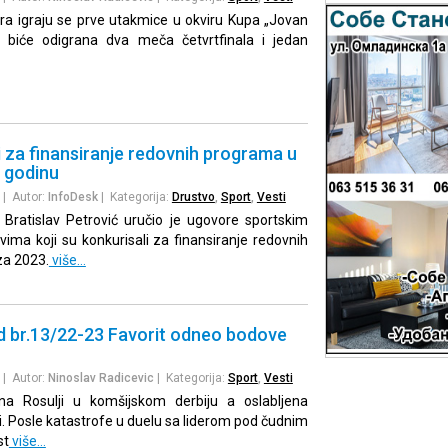
ra igraju se prve utakmice u okviru Kupa „Jovan
i biće odigrana dva meča četvrtfinala i jedan
 za finansiranje redovnih programa u
. godinu
| Autor:
InfoDesk
| Kategorija:
Drustvo
,
Sport
,
Vesti
 Bratislav Petrović uručio je ugovore sportskim
vima koji su konkurisali za finansiranje redovnih
za 2023.
više…
nd br.13/22-23 Favorit odneo bodove
| Autor:
Ninoslav Radicevic
| Kategorija:
Sport
,
Vesti
na Rosulji u komšijskom derbiju a oslabljena
i. Posle katastrofe u duelu sa liderom pod čudnim
st
više…