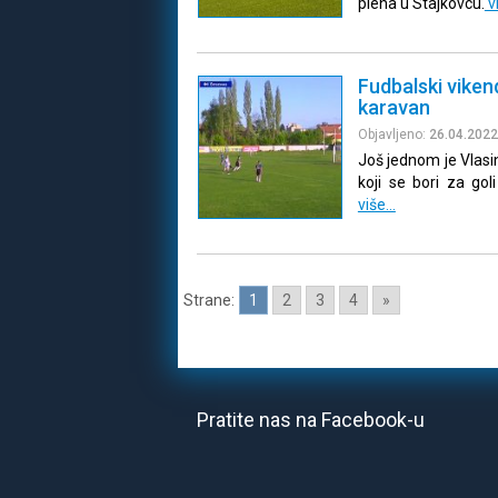
plena u Stajkovcu.
v
Fudbalski vikend
karavan
Objavljeno:
26.04.2022
Još jednom je Vlasi
koji se bori za goli
više…
Strane:
1
2
3
4
»
Pratite nas na Facebook-u