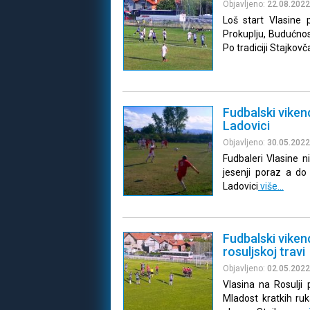
Objavljeno:
22.08.2022
Loš start Vlasine
Prokuplju, Budućnost
Po tradiciji Stajkovč
Fudbalski viken
Ladovici
Objavljeno:
30.05.2022
Fudbaleri Vlasine n
jesenji poraz a d
Ladovici
više…
Fudbalski vikend
rosuljskoj travi
Objavljeno:
02.05.2022
Vlasina na Rosulji
Mladost kratkih r