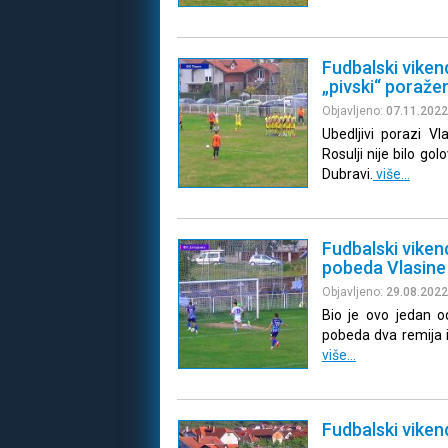
Fudbalski viken
„pivski“ poražen
Objavljeno:
07.11.2022
Ubedljivi porazi V
Rosulji nije bilo g
Dubravi.
više…
Fudbalski viken
pobeda Vlasine
Objavljeno:
29.08.2022
Bio je ovo jedan od
pobeda dva remija i
više…
Fudbalski viken