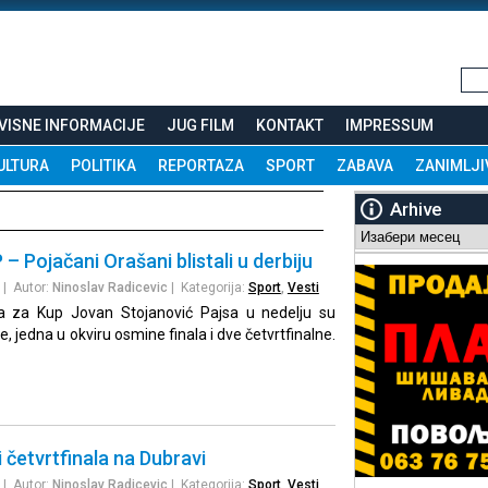
VISNE INFORMACIJE
JUG FILM
KONTAKT
IMPRESSUM
ULTURA
POLITIKA
REPORTAZA
SPORT
ZABAVA
ZANIMLJI
Arhive
Arhive
– Pojačani Orašani blistali u derbiju
| Autor:
Ninoslav Radicevic
| Kategorija:
Sport
,
Vesti
ja za Kup Jovan Stojanović Pajsa u nedelju su
e, jedna u okviru osmine finala i dve četvrtfinalne.
 četvrtfinala na Dubravi
| Autor:
Ninoslav Radicevic
| Kategorija:
Sport
,
Vesti