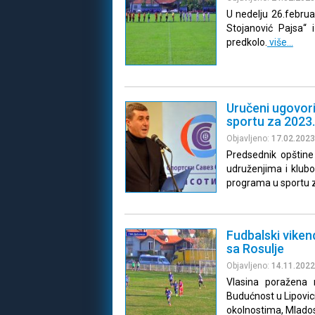
U nedelju 26.februa
Stojanović Pajsa“ 
predkolo.
više…
Uručeni ugovori
sportu za 2023
Objavljeno:
17.02.2023
Predsednik opštine
udruženjima i klubo
programa u sportu 
Fudbalski vike
sa Rosulje
Objavljeno:
14.11.2022
Vlasina poražena 
Budućnost u Lipovic
okolnostima, Mlado