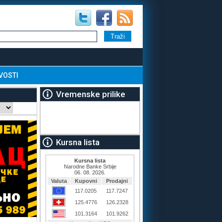
VOSTI
Vremenske prilike
Kursna lista