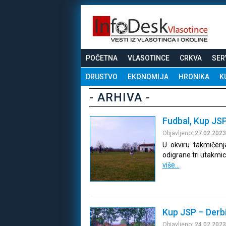
POČETNA
VLASOTINCE
CRKVA
SER
DRUSTVO
EKONOMIJA
HRONIKA
K
- ARHIVA -
Fudbal, Kup JSP 
Objavljeno:
27.02.2023
U okviru takmičen
odigrane tri utakmic
više…
Kup JSP – Derbi
Objavljeno:
24.02.2023