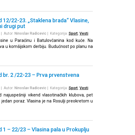
d 12/22-23. „Staklena brada“ Vlasine,
i drugi put
| Autor:
Ninoslav Radicevic
| Kategorija:
Sport
,
Vesti
lasine u Paraćinu i Batulovčanina kod kuće. Na
olova u komšijskom derbiju. Budućnost po planu na
d br. 2 /22-23 – Prva prvenstvena
| Autor:
Ninoslav Radicevic
| Kategorija:
Sport
,
Vesti
 najuspešniji vikend vlasotinačkih klubova, pet
 jedan poraz. Vlasina je na Rosulji preokretom u
d 1 – 22/23 – Vlasina pala u Prokuplju