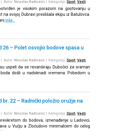
| Autor:
Ninoslav Radicevic
| Kategorija:
Sport
,
Vesti
 potvrđen je visokim porazom na gostovanju u
 na svojoj Dubravi preslišala ekipu iz Batulovca.
ani
više…
d 26 – Polet osvojio bodove spasa u
| Autor:
Ninoslav Radicevic
| Kategorija:
Sport
,
Vesti
isu uspeli da se revanširaju Dubočici za sraman
o boda došli u nadoknadi vremena. Pobedom u
 br. 22 – Radnički položio oružje na
| Autor:
Ninoslav Radicevic
| Kategorija:
Sport
,
Vesti
 preokretom do bodova, iznenađenje u Ladovici,
ukava u Vučju a Zloćudovo minimalcem do celog