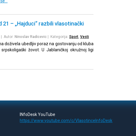
iše…
 21 – „Hajduci“ razbili vlasotinački
| Autor:
Ninoslav Radicevic
| Kategorija:
Sport
,
Vesti
na doživela ubedljiv poraz na gostovanju od kluba
 srpskoligaški žovot. U Jablaničkoj okružnoj ligi
INfoDesk YouTube
https://www.youtube.com/c/VlasotinceInfoDesk