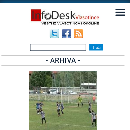
▼
▼
- ARHIVA -