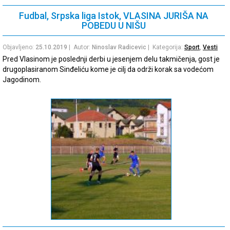
Fudbal, Srpska liga Istok, VLASINA JURIŠA NA
POBEDU U NIŠU
Objavljeno:
25.10.2019
| Autor:
Ninoslav Radicevic
| Kategorija:
Sport
,
Vesti
Pred Vlasinom je poslednji derbi u jesenjem delu takmičenja, gost je
drugoplasiranom Sinđeliću kome je cilj da održi korak sa vodećom
Jagodinom.