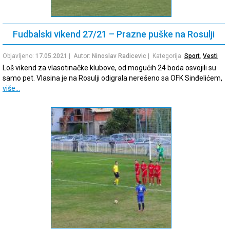
Fudbalski vikend 27/21 – Prazne puške na Rosulji
Objavljeno:
17.05.2021
| Autor:
Ninoslav Radicevic
| Kategorija:
Sport
,
Vesti
Loš vikend za vlasotinačke klubove, od mogućih 24 boda osvojili su
samo pet. Vlasina je na Rosulji odigrala nerešeno sa OFK Sinđelićem,
više…