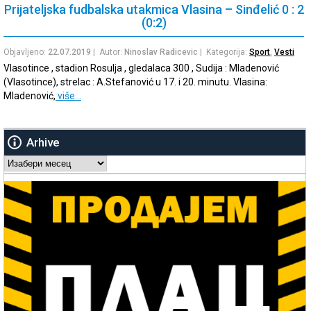
Prijateljska fudbalska utakmica Vlasina – Sinđelić 0 : 2
(0:2)
Objavljeno:
22.07.2019
| Autor:
Ninoslav Radicevic
| Kategorija:
Sport
,
Vesti
Vlasotince , stadion Rosulja , gledalaca 300 , Sudija : Mladenović
(Vlasotince), strelac : A.Stefanović u 17. i 20. minutu. Vlasina:
Mladenović,
više…
Arhive
Arhive