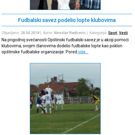
Fudbalski savez podelio lopte klubovima
Objavljeno:
28.04.2018
| Autor:
Ninoslav Radicevic
| Kategorija:
Sport
,
Vesti
Na prigodnoj svečanosti Opštinski fudbalski savez je u akciji pomoći
klubovima, svojim članovima dodelio fudbalske lopte kao poklon
opštinske fudbalske organizacije. Pored
više…