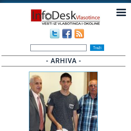
▼
▼
- ARHIVA -