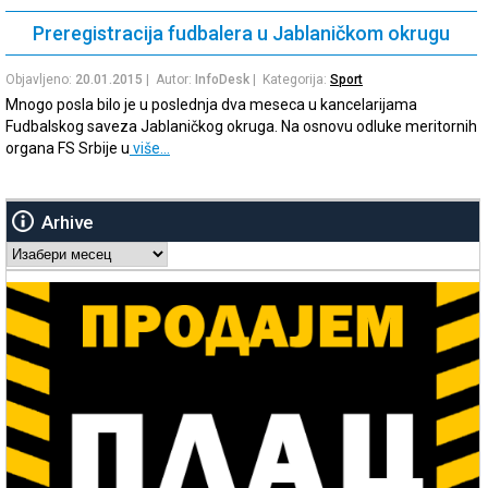
Preregistracija fudbalera u Jablaničkom okrugu
Objavljeno:
20.01.2015
| Autor:
InfoDesk
| Kategorija:
Sport
Mnogo posla bilo je u poslednja dva meseca u kancelarijama
Fudbalskog saveza Jablaničkog okruga. Na osnovu odluke meritornih
organa FS Srbije u
više…
Arhive
Arhive