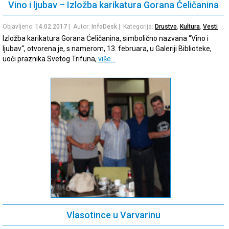
Vino i ljubav – Izložba karikatura Gorana Ćeličanina
Objavljeno:
14.02.2017
| Autor:
InfoDesk
| Kategorija:
Drustvo
,
Kultura
,
Vesti
Izložba karikatura Gorana Ćeličanina, simbolično nazvana “Vino i
ljubav“, otvorena je, s namerom, 13. februara, u Galeriji Biblioteke,
uoči praznika Svetog Trifuna,
više…
Vlasotince u Varvarinu