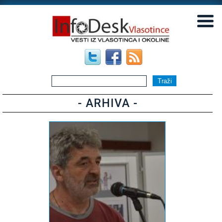
▼
▼
- ARHIVA -