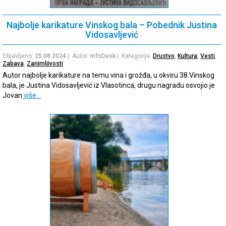
Najbolje karikature Vinskog bala – Pobednik Justina
Vidosavljević
Objavljeno:
25.08.2024
| Autor:
InfoDesk
| Kategorija:
Drustvo
,
Kultura
,
Vesti
,
Zabava
,
Zanimljivosti
Autor najbolje karikature na temu vina i grožđa, u okviru 38.Vinskog
bala, je Justina Vidosavljević iz Vlasotinca, drugu nagradu osvojio je
Jovan
više…