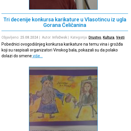
Tri decenije konkursa karikature u Vlasotincu iz ugla
Gorana Ćeličanina
Objavljeno:
25.08.2024
| Autor:
InfoDesk
| Kategorija:
Drustvo
,
Kultura
,
Vesti
Pobednici ovogodišnjeg konkursa karikature na temu vina i grožđa
koji su raspisali organizatori Vinskog bala, pokazali su da polako
dolazi do smene
više…