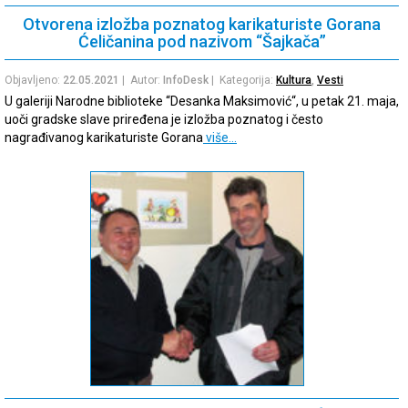
Otvorena izložba poznatog karikaturiste Gorana
Ćeličanina pod nazivom “Šajkača”
Objavljeno:
22.05.2021
| Autor:
InfoDesk
| Kategorija:
Kultura
,
Vesti
U galeriji Narodne biblioteke “Desanka Maksimović“, u petak 21. maja,
uoči gradske slave priređena je izložba poznatog i često
nagrađivanog karikaturiste Gorana
više…