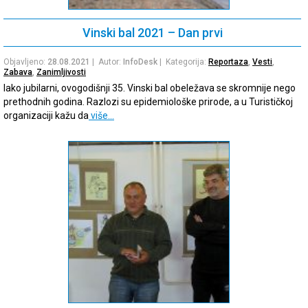
Vinski bal 2021 – Dan prvi
Objavljeno:
28.08.2021
| Autor:
InfoDesk
| Kategorija:
Reportaza
,
Vesti
,
Zabava
,
Zanimljivosti
Iako jubilarni, ovogodišnji 35. Vinski bal obeležava se skromnije nego
prethodnih godina. Razlozi su epidemiološke prirode, a u Turističkoj
organizaciji kažu da
više…