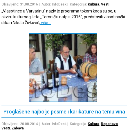
Objavljeno:
31.08.2016
| Autor:
InfoDesk
| Kategorija:
Kultura
,
Vesti
„Vlasotince u Varvarinu“ naziv je programa tokom koga su se, u
okviru kulturnog leta „Temnićki natpis 2016“, predstavili vlasotinački
slikari Nikola Živković,
više…
Proglašene najbolje pesme i karikature na temu vina
Objavljeno:
20.08.2014
| Autor:
InfoDesk
| Kategorija:
Kultura
,
Reportaza
,
Vesti
,
Zabava