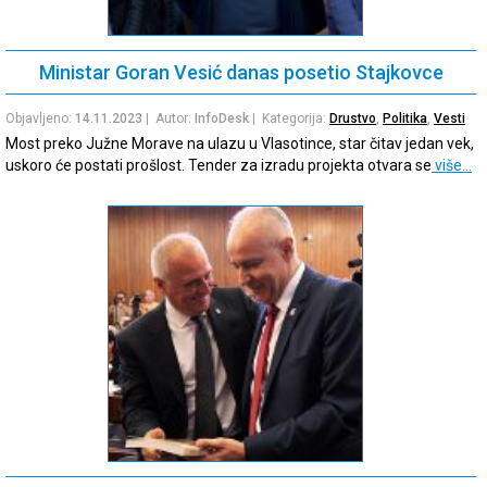
Ministar Goran Vesić danas posetio Stajkovce
Objavljeno:
14.11.2023
| Autor:
InfoDesk
| Kategorija:
Drustvo
,
Politika
,
Vesti
Most preko Južne Morave na ulazu u Vlasotince, star čitav jedan vek,
uskoro će postati prošlost. Tender za izradu projekta otvara se
više…