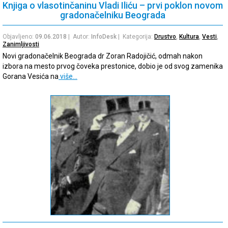
Knjiga o vlasotinčaninu Vladi Iliću – prvi poklon novom
gradonačelniku Beograda
Objavljeno:
09.06.2018
| Autor:
InfoDesk
| Kategorija:
Drustvo
,
Kultura
,
Vesti
,
Zanimljivosti
Novi gradonačelnik Beograda dr Zoran Radojičić, odmah nakon
izbora na mesto prvog čoveka prestonice, dobio je od svog zamenika
Gorana Vesića na
više…