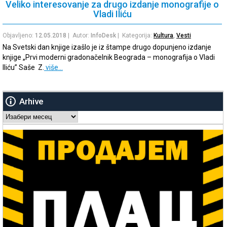
Veliko interesovanje za drugo izdanje monografije o
Vladi Iliću
Objavljeno:
12.05.2018
| Autor:
InfoDesk
| Kategorija:
Kultura
,
Vesti
Na Svetski dan knjige izašlo je iz štampe drugo dopunjeno izdanje
knjige „Prvi moderni gradonačelnik Beograda – monografija o Vladi
Iliću” Saše Z.
više…
Arhive
Arhive