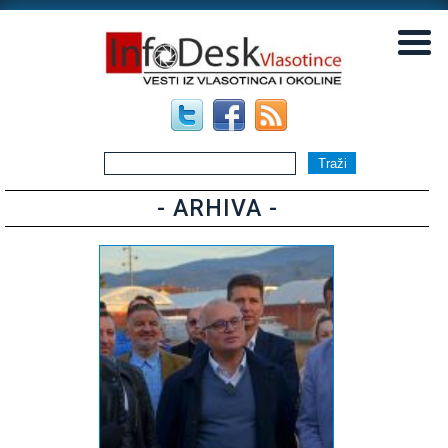
▼
▼
- ARHIVA -