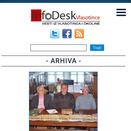
▼
▼
- ARHIVA -