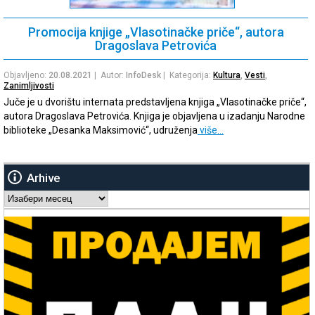
Promocija knjige „Vlasotinačke priče“, autora
Dragoslava Petrovića
Objavljeno:
20.08.2021
| Autor:
InfoDesk
| Kategorija:
Kultura
,
Vesti
,
Zanimljivosti
Juče je u dvorištu internata predstavljena knjiga „Vlasotinačke priče“,
autora Dragoslava Petrovića. Knjiga je objavljena u izadanju Narodne
biblioteke „Desanka Maksimović“, udruženja
više…
Arhive
Arhive