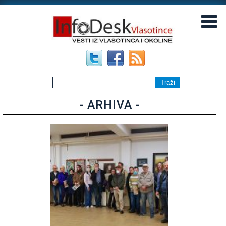
▼
▼
- ARHIVA -