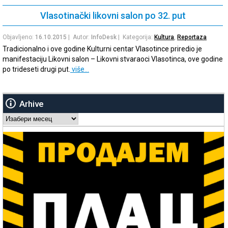
Vlasotinački likovni salon po 32. put
Objavljeno:
16.10.2015
| Autor:
InfoDesk
| Kategorija:
Kultura
,
Reportaza
Tradicionalno i ove godine Kulturni centar Vlasotince priredio je
manifestaciju Likovni salon – Likovni stvaraoci Vlasotinca, ove godine
po trideseti drugi put.
više…
Arhive
Arhive