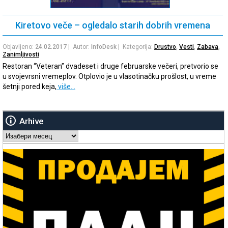
Kiretovo veče – ogledalo starih dobrih vremena
Objavljeno:
24.02.2017
| Autor:
InfoDesk
| Kategorija:
Drustvo
,
Vesti
,
Zabava
,
Zanimljivosti
Restoran “Veteran” dvadeset i druge februarske večeri, pretvorio se
u svojevrsni vremeplov. Otplovio je u vlasotinačku prošlost, u vreme
šetnji pored keja,
više…
Arhive
Arhive