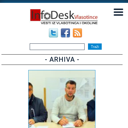
▼
▼
- ARHIVA -