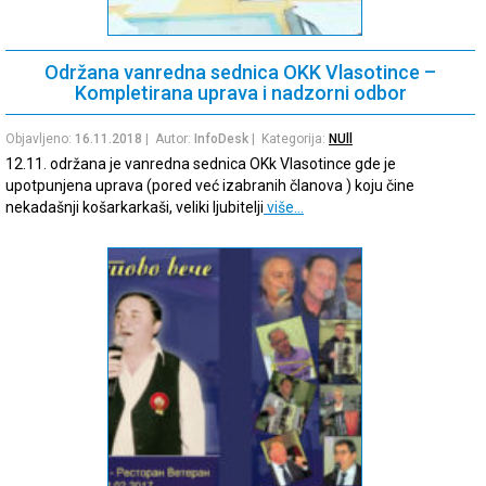
Održana vanredna sednica OKK Vlasotince –
Kompletirana uprava i nadzorni odbor
Objavljeno:
16.11.2018
| Autor:
InfoDesk
| Kategorija:
NUll
12.11. održana je vanredna sednica OKk Vlasotince gde je
upotpunjena uprava (pored već izabranih članova ) koju čine
nekadašnji košarkarkaši, veliki ljubitelji
više…