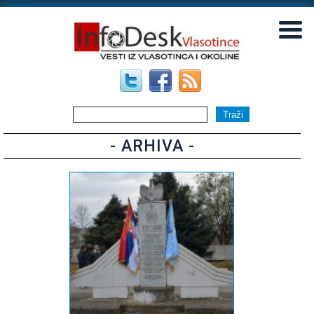
▼
▼
- ARHIVA -