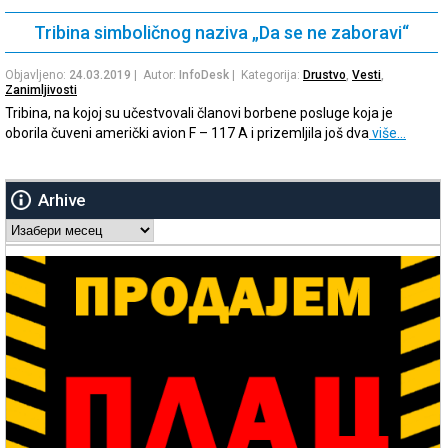
Tribina simboličnog naziva „Da se ne zaboravi“
Objavljeno:
24.03.2019
| Autor:
InfoDesk
| Kategorija:
Drustvo
,
Vesti
,
Zanimljivosti
Tribina, na kojoj su učestvovali članovi borbene posluge koja je
oborila čuveni američki avion F – 117 A i prizemljila još dva
više…
Arhive
Arhive