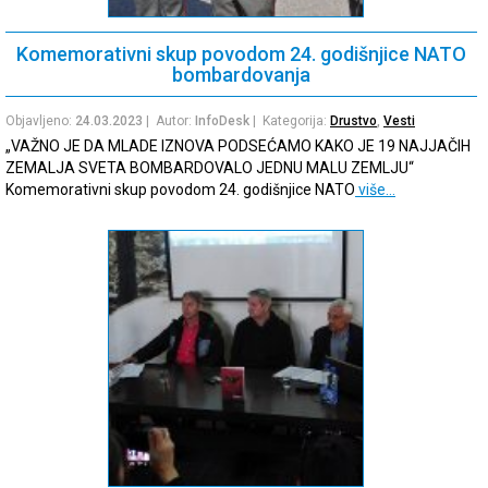
Komemorativni skup povodom 24. godišnjice NATO
bombardovanja
Objavljeno:
24.03.2023
| Autor:
InfoDesk
| Kategorija:
Drustvo
,
Vesti
„VAŽNO JE DA MLADE IZNOVA PODSEĆAMO KAKO JE 19 NAJJAČIH
ZEMALJA SVETA BOMBARDOVALO JEDNU MALU ZEMLJU“
Komemorativni skup povodom 24. godišnjice NATO
više…