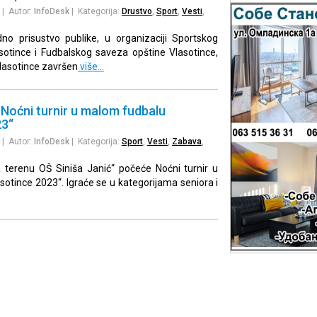
| Autor:
InfoDesk
| Kategorija:
Drustvo
,
Sport
,
Vesti
,
dno prisustvo publike, u organizaciji Sportskog
sotince i Fudbalskog saveza opštine Vlasotince,
lasotince završen
više…
 Noćni turnir u malom fudbalu
23“
| Autor:
InfoDesk
| Kategorija:
Sport
,
Vesti
,
Zabava
,
a terenu OŠ Siniša Janić“ počeće Noćni turnir u
otince 2023“. Igraće se u kategorijama seniora i