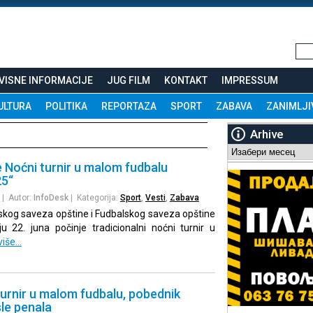
VISNE INFORMACIJE
JUG FILM
KONTAKT
IMPRESSUM
ULTURA
POLITIKA
REPORTAZA
SPORT
ZABAVA
ZANIMLJI
Arhive
Arhive
 Noćni turnir u malom fudbalu
25“
| Autor:
InfoDesk
| Kategorija:
Sport
,
Vesti
,
Zabava
tskog saveza opštine i Fudbalskog saveza opštine
u 22. juna počinje tradicionalni noćni turnir u
više…
urnir u malom fudbalu, pobednik
le penala