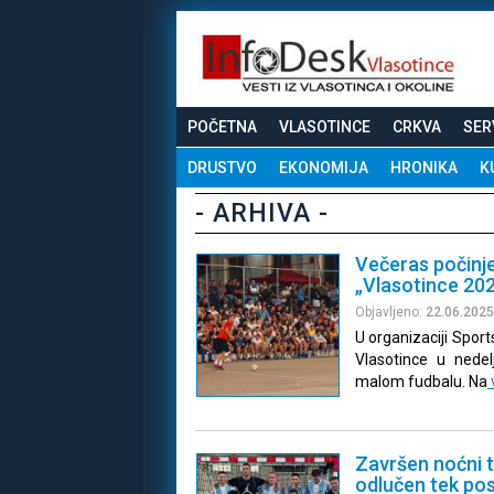
POČETNA
VLASOTINCE
CRKVA
SER
DRUSTVO
EKONOMIJA
HRONIKA
K
- ARHIVA -
Večeras počinje
„Vlasotince 20
Objavljeno:
22.06.2025
U organizaciji Spor
Vlasotince u nedelj
malom fudbalu. Na
Završen noćni t
odlučen tek pos