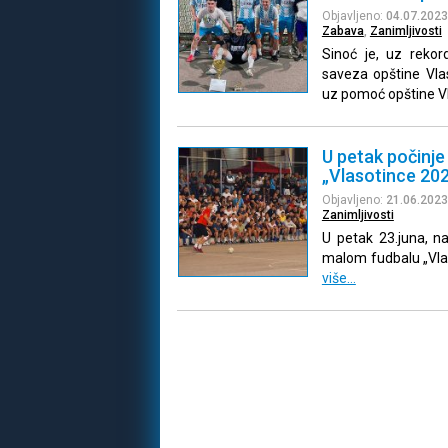
Objavljeno:
04.07.2023
Zabava
,
Zanimljivosti
Sinoć je, uz rekor
saveza opštine Vla
uz pomoć opštine V
U petak počinje
„Vlasotince 20
Objavljeno:
21.06.2023
Zanimljivosti
U petak 23.juna, n
malom fudbalu „Vlas
više…