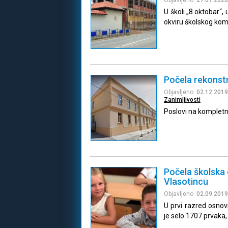
U školi „8.oktobar“, 
okviru školskog kom
Počela rekonstr
Objavljeno:
02.12.2019
Zanimljivosti
Poslovi na kompletno
Počela školska 
Vlasotincu
Objavljeno:
02.09.2019
U prvi razred osno
je selo 1707 prvaka,