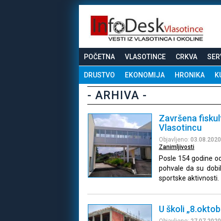
POČETNA
VLASOTINCE
CRKVA
SER
DRUSTVO
EKONOMIJA
HRONIKA
K
- ARHIVA -
Završena fiskul
Vlasotincu
Objavljeno:
03.08.2020
Zanimljivosti
Posle 154 godine od
pohvale da su dobil
sportske aktivnosti.
U školi „8.okto
Objavljeno:
27.07.2020