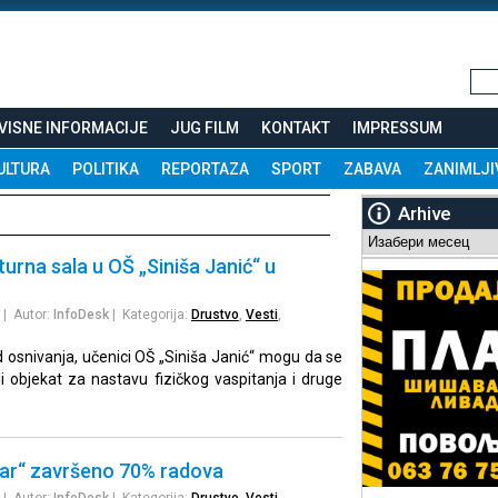
VISNE INFORMACIJE
JUG FILM
KONTAKT
IMPRESSUM
ULTURA
POLITIKA
REPORTAZA
SPORT
ZABAVA
ZANIMLJI
Arhive
Arhive
turna sala u OŠ „Siniša Janić“ u
| Autor:
InfoDesk
| Kategorija:
Drustvo
,
Vesti
,
 osnivanja, učenici OŠ „Siniša Janić“ mogu da se
i objekat za nastavu fizičkog vaspitanja i druge
bar“ završeno 70% radova
| Autor:
InfoDesk
| Kategorija:
Drustvo
,
Vesti