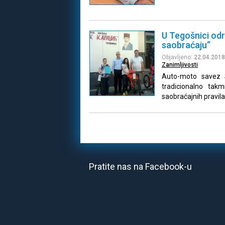
U Tegošnici od
saobraćaju“
Objavljeno:
22.04.2018
Zanimljivosti
Auto-moto savez S
tradicionalno tak
saobraćajnih pravila
Pratite nas na Facebook-u