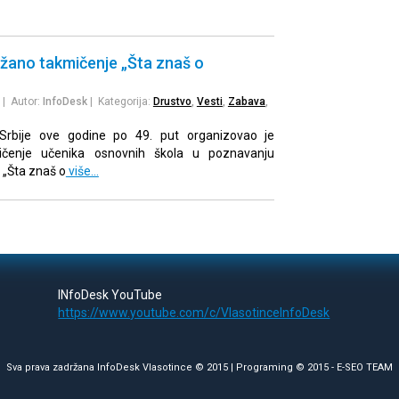
ržano takmičenje „Šta znaš o
| Autor:
InfoDesk
| Kategorija:
Drustvo
,
Vesti
,
Zabava
,
rbije ove godine po 49. put organizovao je
mičenje učenika osnovnih škola u poznavanju
 „Šta znaš o
više…
INfoDesk YouTube
https://www.youtube.com/c/VlasotinceInfoDesk
Sva prava zadržana InfoDesk Vlasotince © 2015 | Programing © 2015 -
E-SEO TEAM