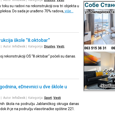
u toku su radovi na rekonstrukciji sva tri objekta u
pleksa. Do sada je urađeno 70% radova,
više…
ukcija škole “8.oktobar“
| Autor:
InfoDesk
| Kategorija:
Drustvo
,
Vesti
,
j rekonstrukciji OŠ “8.oktobar“ počeli su danas.
godnina, eDnevnici u dve šklole u
| Autor:
InfoDesk
| Kategorija:
Sport
,
Vesti
vnih škola na području Jablaničkog okruga danas
 dok ih je na području vlasotinačke opštine 221.