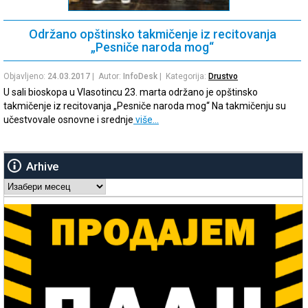
Održano opštinsko takmičenje iz recitovanja
„Pesniče naroda mog“
Objavljeno:
24.03.2017
| Autor:
InfoDesk
| Kategorija:
Drustvo
U sali bioskopa u Vlasotincu 23. marta održano je opštinsko
takmičenje iz recitovanja „Pesniče naroda mog“ Na takmičenju su
učestvovale osnovne i srednje
više…
Arhive
Arhive