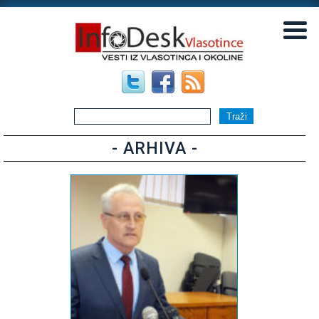
▼
▼
- ARHIVA -