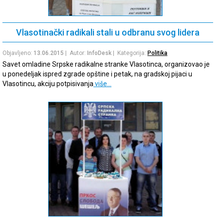
Vlasotinački radikali stali u odbranu svog lidera
Objavljeno:
13.06.2015
| Autor:
InfoDesk
| Kategorija:
Politika
Savet omladine Srpske radikalne stranke Vlasotinca, organizovao je
u ponedeljak ispred zgrade opštine i petak, na gradskoj pijaci u
Vlasotincu, akciju potpisivanja
više…