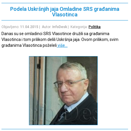
Podela Uskršnjih jaja Omladine SRS građanima
Vlasotinca
Objavljeno:
11.04.2015
| Autor:
InfoDesk
| Kategorija:
Politika
Danas su se omladinci SRS Vlasotince družili sa građanima
Vlasotinca i tom prilikom delili Uskršnja jaja. Ovom prilikom, svim
građanima Vlasotinca poželeli
više…