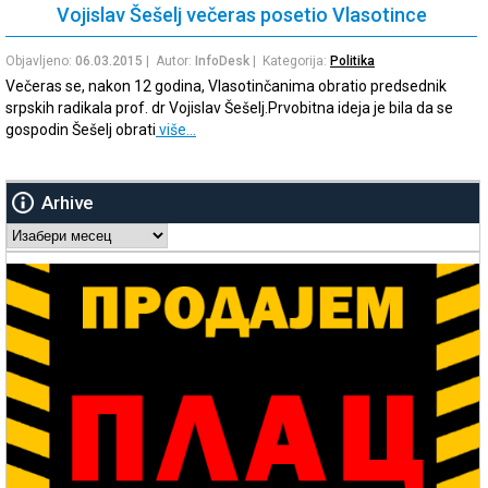
Vojislav Šešelj večeras posetio Vlasotince
Objavljeno:
06.03.2015
| Autor:
InfoDesk
| Kategorija:
Politika
Večeras se, nakon 12 godina, Vlasotinčanima obratio predsednik
srpskih radikala prof. dr Vojislav Šešelj.Prvobitna ideja je bila da se
gospodin Šešelj obrati
više…
Arhive
Arhive