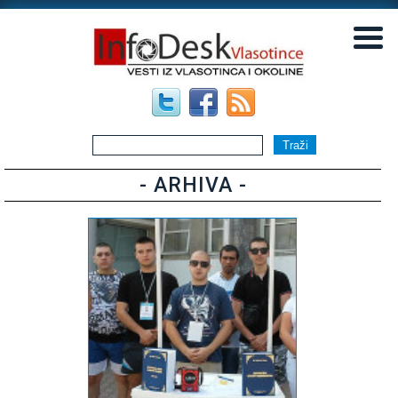
▼
▼
- ARHIVA -