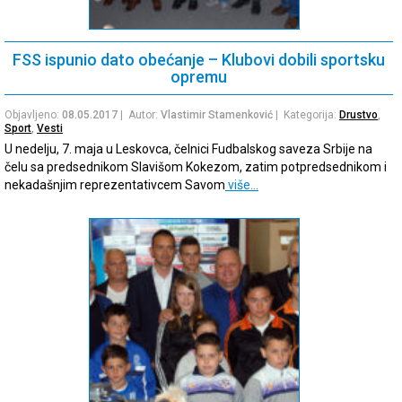
FSS ispunio dato obećanje – Klubovi dobili sportsku
opremu
Objavljeno:
08.05.2017
| Autor:
Vlastimir Stamenković
| Kategorija:
Drustvo
,
Sport
,
Vesti
U nedelju, 7. maja u Leskovca, čelnici Fudbalskog saveza Srbije na
čelu sa predsednikom Slavišom Kokezom, zatim potpredsednikom i
nekadašnjim reprezentativcem Savom
više…