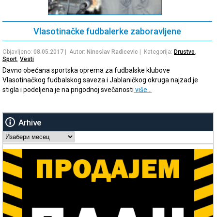
Vlasotinačke fudbalerke zaboravljene
Objavljeno:
08.05.2017
| Autor:
Ninoslav Radicevic
| Kategorija:
Drustvo
,
Sport
,
Vesti
Davno obećana sportska oprema za fudbalske klubove
Vlasotinačkog fudbalskog saveza i Jablaničkog okruga najzad je
stigla i podeljena je na prigodnoj svečanosti
više…
Arhive
Arhive