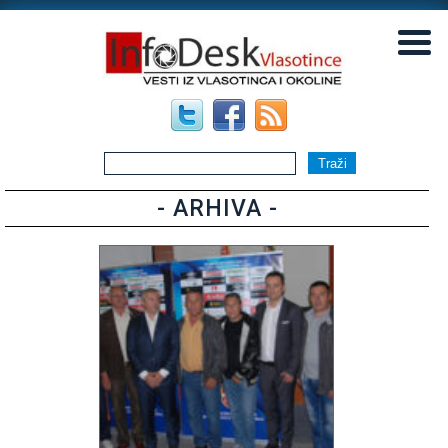
▼
▼
- ARHIVA -