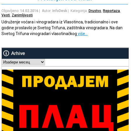
Objavljeno:
14.02.2016
| Autor:
InfoDesk
| Kategorija:
Drustvo
,
Reportaza
,
Vesti
,
Zanimljivosti
Udruženje voćara i vinogradara iz Vlasotinca, tradicionalno i ove
godine proslavilo je Svetog Trifuna, zaštitnika vinogradara. Na dan
Svetog Trifuna vinogradari vlasotinačkog
više…
Arhive
Arhive