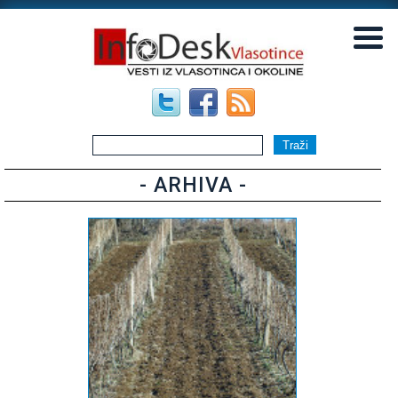
▼
▼
- ARHIVA -