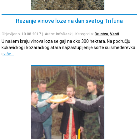
Rezanje vinove loze na dan svetog Trifuna
Objavljeno:
10.08.2017
| Autor:
InfoDesk
| Kategorija:
Drustvo
,
Vesti
U našem kraju vinova loza se gaji na oko 300 hektara. Na području
kukavičkog i kozaračkog atara najzastupljenije sorte su smederevka
i
više…