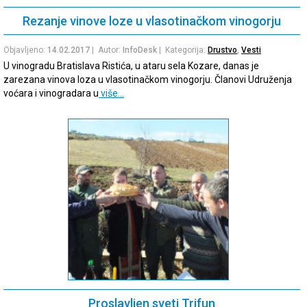
Rezanje vinove loze u vlasotinačkom vinogorju
Objavljeno:
14.02.2017
| Autor:
InfoDesk
| Kategorija:
Drustvo
,
Vesti
U vinogradu Bratislava Ristića, u ataru sela Kozare, danas je
zarezana vinova loza u vlasotinačkom vinogorju. Članovi Udruženja
voćara i vinogradara u
više…
Proslavljen sveti Trifun