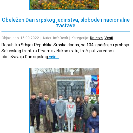
Obeležen Dan srpskog jedinstva, slobode i nacionalne
zastave
Objavljeno:
15.09.2022
| Autor:
InfoDesk
| Kategorija:
Drustvo
,
Vesti
Republika Srbija i Republika Srpska danas, na 104. godišnjicu proboja
Solunskog fronta u Prvom svetskom ratu, treći put zaredom,
obeležavaju Dan srpskog
više…