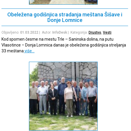
Obeležena godišnjica stradanja meštana Šišave i
Donje Lomnice
Objavljeno:
01.03.2022
| Autor:
InfoDesk
| Kategorija:
Drustvo
,
Vesti
Kod spomen česme na mestu Trle – Saninska dolina, na putu
Vlasotince – Donja Lomnica danas je obeležena godišnjica streljanja
33 meštana
više…