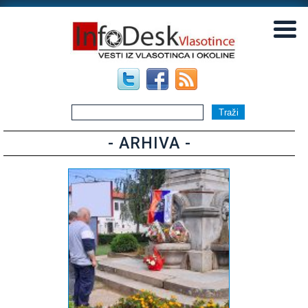
▼
▼
- ARHIVA -