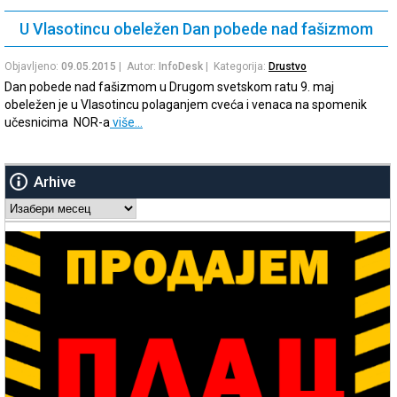
U Vlasotincu obeležen Dan pobede nad fašizmom
Objavljeno:
09.05.2015
| Autor:
InfoDesk
| Kategorija:
Drustvo
Dan pobede nad fašizmom u Drugom svetskom ratu 9. maj
obeležen je u Vlasotincu polaganjem cveća i venaca na spomenik
učesnicima NOR-a
više…
Arhive
Arhive