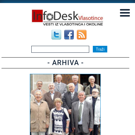
▼
▼
- ARHIVA -