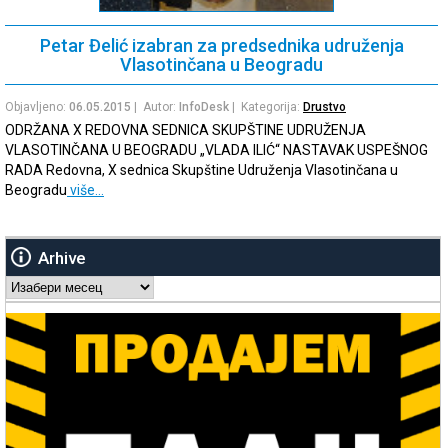
Petar Đelić izabran za predsednika udruženja
Vlasotinčana u Beogradu
Objavljeno:
06.05.2015
| Autor:
InfoDesk
| Kategorija:
Drustvo
ODRŽANA X REDOVNA SEDNICA SKUPŠTINE UDRUŽENJA
VLASOTINČANA U BEOGRADU „VLADA ILIĆ“ NASTAVAK USPEŠNOG
RADA Redovna, X sednica Skupštine Udruženja Vlasotinčana u
Beogradu
više…
Arhive
Arhive