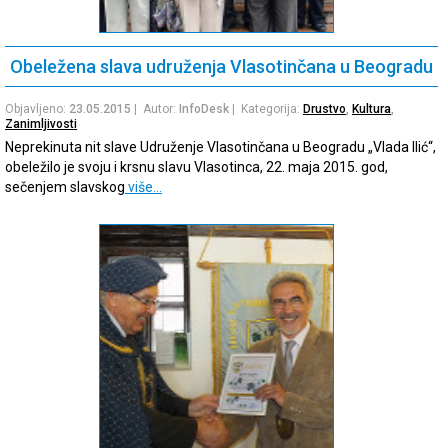
Obeležena slava udruženja Vlasotinčana u Beogradu
Objavljeno:
23.05.2015
| Autor:
InfoDesk
| Kategorija:
Drustvo
,
Kultura
,
Zanimljivosti
Neprekinuta nit slave Udruženje Vlasotinčana u Beogradu „Vlada Ilić“,
obeležilo je svoju i krsnu slavu Vlasotinca, 22. maja 2015. god,
sečenjem slavskog
više…