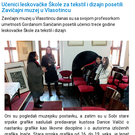
Učenici leskovačke Škole za tekstil i dizajn posetili
Zavičajni muzej u Vlasotincu
Zavičajni muzej u Vlasotincu danas su sa svojom profesorkom
umetnosti Gordanom Saničanin posetili učenici treće godine
leskovačke Škole za tekstil i dizajn.
Oni su pogledali muzejsku postavku, a zatim su u Sobi stare
srpske grafike saslušali predavanje kustosa Danice Valčić o
nastanku grafike kao likovne discipline i o autorima izloženih
grafika. Inače, Stara srpska grafika od 16. do 19. veka je legat