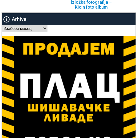
Izložba fotografija –
Kicin foto album
Arhive
Arhive