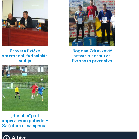
Provera fizičke
Bogdan Zdravković
spremnosti fudbalskih
ostvario normu za
sudija
Evropsko prvenstvo
„Rosuljci“pod
imperativom pobede –
Sa štitom ili na njemu !
Arhive