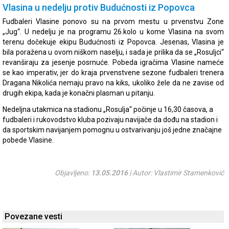
Vlasina u nedelju protiv Budućnosti iz Popovca
Fudbaleri Vlasine ponovo su na prvom mestu u prvenstvu Zone
„Jug“. U nedelju je na programu 26.kolo u kome Vlasina na svom
terenu dočekuje ekipu Budućnosti iz Popovca. Jesenas, Vlasina je
bila poražena u ovom niškom naselju, i sada je prilika da se „Rosuljci“
revanširaju za jesenje posrnuće. Pobeda igračima Vlasine nameće
se kao imperativ, jer do kraja prvenstvene sezone fudbaleri trenera
Dragana Nikolića nemaju pravo na kiks, ukoliko žele da ne zavise od
drugih ekipa, kada je konačni plasman u pitanju.
Nedeljna utakmica na stadionu „Rosulja“ počinje u 16,30 časova, a
fudbaleri i rukovodstvo kluba pozivaju navijače da dođu na stadion i
da sportskim navijanjem pomognu u ostvarivanju još jedne značajne
pobede Vlasine.
Objavljeno:
13.05.2016
| Autor: Vlastimir Stamenković
Povezane vesti