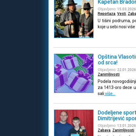
Kapetan Bradonj
Objavljeno:
15.03.2026
Reportaza
,
Vesti
,
Zab
U tišini podruma, 
koje u sebi nosi viš
Opština Vlasoti
od srca!
Objavljeno:
22.01.2026
Zanimljivosti
Podela novogodišnji
za 1413-oro dece uz
sali
više…
Dodeljene spor
Dimitrijević spo
Objavljeno:
13.01.2026
Zabava
,
Zanimljivosti