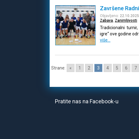
Završene Radni
Objavljeno:
22.10.2025
Zabava
,
Zanimljivosti
Tradicionalni turni
igre“ ove godine od
više…
Strane:
«
1
2
3
4
5
6
7
Pratite nas na Facebook-u