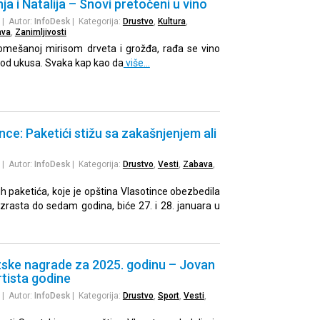
a i Natalija – Snovi pretočeni u vino
| Autor:
InfoDesk
| Kategorija:
Drustvo
,
Kultura
,
ava
,
Zanimljivosti
pomešanoj mirisom drveta i grožđa, rađa se vino
e od ukusa. Svaka kap kao da
više…
nce: Paketići stižu sa zakašnjenjem ali
| Autor:
InfoDesk
| Kategorija:
Drustvo
,
Vesti
,
Zabava
,
h paketića, koje je opština Vlasotince obezbedila
rasta do sedam godina, biće 27. i 28. januara u
tske nagrade za 2025. godinu – Jovan
rtista godine
| Autor:
InfoDesk
| Kategorija:
Drustvo
,
Sport
,
Vesti
,