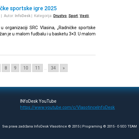
čke sportske igre 2025
| Autor:
InfoDesk
| Kategorija:
Drustvo
,
Sport
,
Vesti
,
r, u organizaciji SRC Vlasina, „Radničke sportske
ržan je u malom fudbalu i u basketu 3×3. U malom
8
9
10
11
...
34
»
INfoDesk YouTube
https://www.youtube.com/c/VlasotinceInfoDesk
Sva prava zadržana InfoDesk Vlasotince © 2015 | Programing © 2015 -
E-SEO TEAM