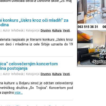
olaskom uveličala deca iz Osnovne škole „25. maj“
ni konkurs „Uskrs kroz oči mladih“ za
odina
| Autor:
InfoDesk
| Kategorija:
Drustvo
,
Kultura
,
Vesti
,
lenata raspisalo je literarni konkurs „Uskrs kroz
jen deci i mladima iz cele Srbije uzrasta do 19
jica“ celovečernjim koncertom
ina postojanja
| Autor:
InfoDesk
| Kategorija:
Drustvo
,
Kultura
,
Vesti
,
a kulture u Boljaru sinoć je održan celovečernji
metničkog društva „Sv. Trojica“. Koncertom pod
a zajedno
više…