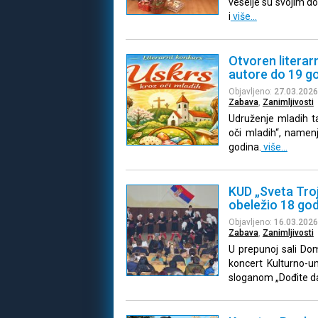
veselje su svojim d
i
više…
Otvoren literar
autore do 19 g
Objavljeno:
27.03.2026
Zabava
,
Zanimljivosti
Udruženje mladih ta
oči mladih“, namen
godina.
više…
KUD „Sveta Tro
obeležio 18 god
Objavljeno:
16.03.2026
Zabava
,
Zanimljivosti
U prepunoj sali Dom
koncert Kulturno-u
sloganom „Dođite d