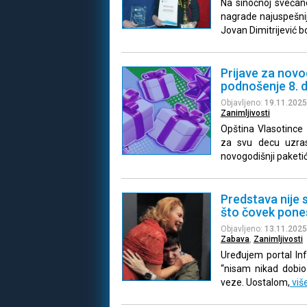
Na sinoćnoj svečano
nagrade najuspešnij
Jovan Dimitrijević 
Prijave za novo
podnošenje 8.
Objavljeno:
19.11.2025
Zanimljivosti
Opština Vlasotince
za svu decu uzra
novogodišnji paketi
Predstava nije 
što čovek pone
Objavljeno:
13.11.2025
Zabava
,
Zanimljivosti
Uređujem portal Inf
“nisam nikad dobio
veze. Uostalom,
viš