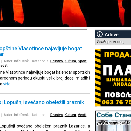
Arhive
Arhive
opštine Vlasotince najavljuje bogat
ar
| Autor:
InfoDesk
| Kategorija:
Drustvo
,
Kultura
,
Sport
,
ivosti
ne Vlasotince najavljuje bogat kalendar sportskih
arednom periodu okupiti veliki broj dece, mladih i
na
više…
oj Lopušnji svečano obeležili praznik
| Autor:
InfoDesk
| Kategorija:
Drustvo
,
Kultura
,
Vesti
,
Lopušnji svečano obeležen praznik Lazarice, a