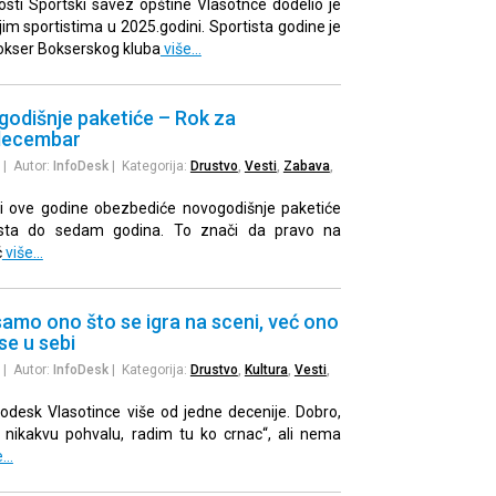
sti Sportski savez opštine Vlasotnce dodelio je
im sportistima u 2025.godini. Sportista godine je
bokser Bokserskog kluba
više…
godišnje paketiće – Rok za
 decembar
| Autor:
InfoDesk
| Kategorija:
Drustvo
,
Vesti
,
Zabava
,
 i ove godine obezbediće novogodišnje paketiće
sta do sedam godina. To znači da pravo na
ć
više…
samo ono što se igra na sceni, već ono
se u sebi
| Autor:
InfoDesk
| Kategorija:
Drustvo
,
Kultura
,
Vesti
,
odesk Vlasotince više od jedne decenije. Dobro,
 nikakvu pohvalu, radim tu ko crnac“, ali nema
e…