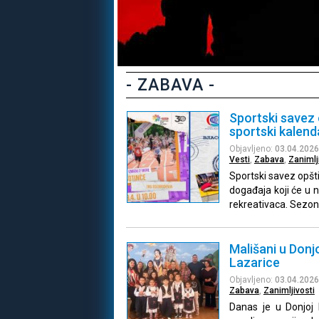
- ZABAVA -
Sportski savez 
sportski kalend
Objavljeno:
03.04.2026
Vesti
,
Zabava
,
Zanimlj
Sportski savez opšti
događaja koji će u n
rekreativaca. Sezo
Mališani u Donj
Lazarice
Objavljeno:
03.04.2026
Zabava
,
Zanimljivosti
Danas je u Donjoj 