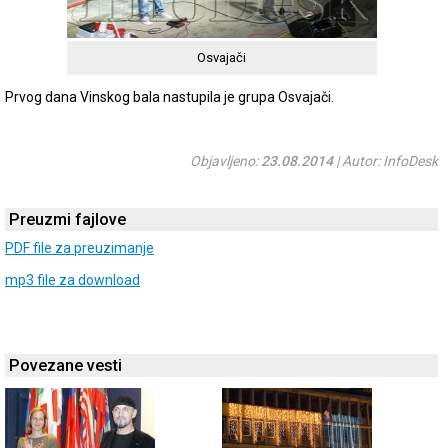
Osvajači
Prvog dana Vinskog bala nastupila je grupa Osvajači.
Objavljeno:
23.08.2014
| Autor: InfoDesk
Preuzmi fajlove
PDF file za preuzimanje
mp3 file za download
Povezane vesti