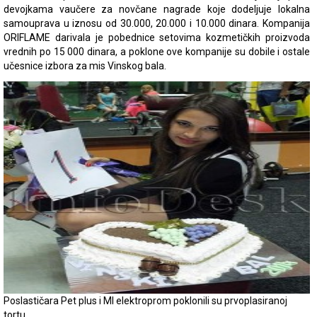
devojkama vaučere za novčane nagrade koje dodeljuje lokalna
samouprava u iznosu od 30.000, 20.000 i 10.000 dinara. Kompanija
ORIFLAME darivala je pobednice setovima kozmetičkih proizvoda
vrednih po 15 000 dinara, a poklone ove kompanije su dobile i ostale
učesnice izbora za mis Vinskog bala.
Poslastičara Pet plus i MI elektroprom poklonili su prvoplasiranoj
tortu.