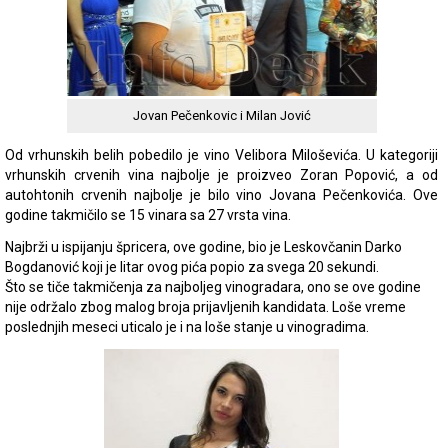
Jovan Pečenkovic i Milan Jović
Od vrhunskih belih pobedilo je vino Velibora Miloševića. U kategoriji
vrhunskih crvenih vina najbolje je proizveo Zoran Popović, a od
autohtonih crvenih najbolje je bilo vino Jovana Pečenkovića. Ove
godine takmičilo se 15 vinara sa 27 vrsta vina.
Najbrži u ispijanju špricera, ove godine, bio je Leskovčanin Darko
Bogdanović koji je litar ovog pića popio za svega 20 sekundi.
Što se tiče takmičenja za najboljeg vinogradara, ono se ove godine
nije održalo zbog malog broja prijavljenih kandidata. Loše vreme
poslednjih meseci uticalo je i na loše stanje u vinogradima.