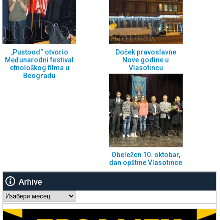
„Pustood“ otvorio
Doček pravoslavne
Međunarodni festival
Nove godine u
etnološkog filma u
Vlasotincu
Beogradu
Obeležen 10. oktobar,
dan opštine Vlasotince
Arhive
Arhive