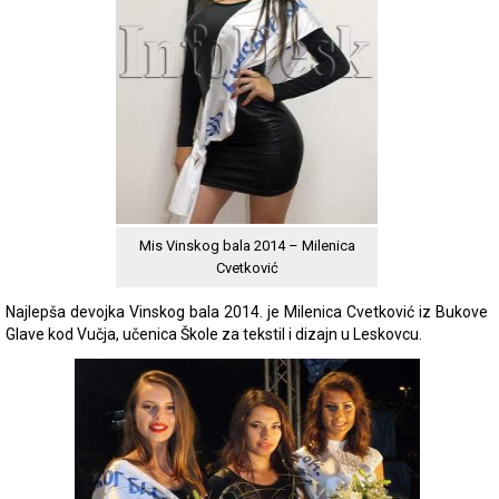
Mis Vinskog bala 2014 – Milenica
Cvetković
Najlepša devojka Vinskog bala 2014. je Milenica Cvetković iz Bukove
Glave kod Vučja, učenica Škole za tekstil i dizajn u Leskovcu.