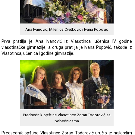
Ana Ivanović, Milenica Cvetković i Ivana Popović
Prva pratilja je Ana Ivanović iz Vlasotinca, učenica IV godine
vlasotinačke gimnazije, a druga pratilja je Ivana Popović, takođe iz
Vlasotinca, učenica I godine gimnazije.
Predsednik opštine Vlasotince Zoran Todorović sa
pobednicama
Predsednik opštine Vlasotince Zoran Todorović uručio je najlepšim