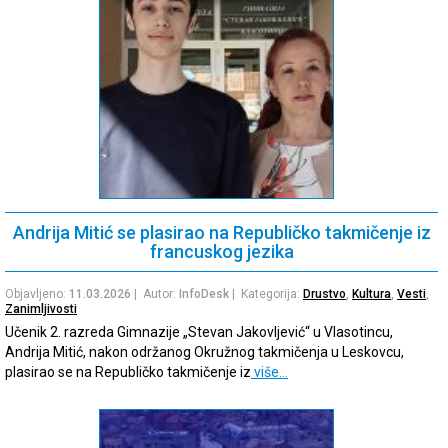
Andrija Mitić se plasirao na Republičko takmičenje iz
francuskog jezika
Objavljeno:
11.03.2026
| Autor:
InfoDesk
| Kategorija:
Drustvo
,
Kultura
,
Vesti
,
Zanimljivosti
Učenik 2. razreda Gimnazije „Stevan Jakovljević“ u Vlasotincu,
Andrija Mitić, nakon održanog Okružnog takmičenja u Leskovcu,
plasirao se na Republičko takmičenje iz
više…