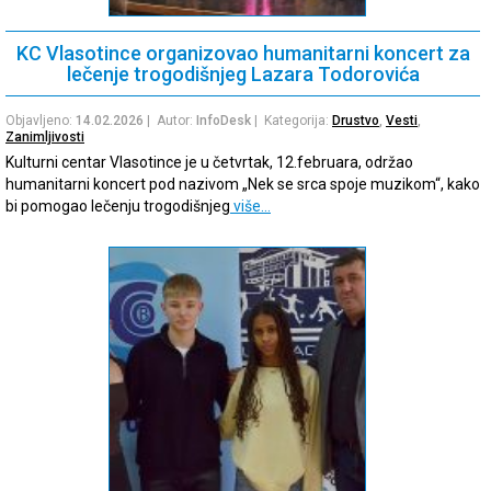
KC Vlasotince organizovao humanitarni koncert za
lečenje trogodišnjeg Lazara Todorovića
Objavljeno:
14.02.2026
| Autor:
InfoDesk
| Kategorija:
Drustvo
,
Vesti
,
Zanimljivosti
Kulturni centar Vlasotince je u četvrtak, 12.februara, održao
humanitarni koncert pod nazivom „Nek se srca spoje muzikom“, kako
bi pomogao lečenju trogodišnjeg
više…