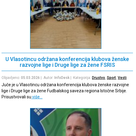
U Vlasotincu održana konferencija klubova ženske
razvojne lige i Druge lige za žene FSRIS
Objavljeno:
05.03.2026
| Autor:
InfoDesk
| Kategorija:
Drustvo
,
Sport
,
Vesti
Juče je u Vlasotincu održana konferencija klubova ženske razvojne
lige i Druge lige za žene Fudbalskog saveza regiona Istočne Srbije.
Prisustvovali su
više…