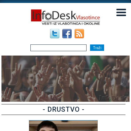
▼
▼
- DRUSTVO -