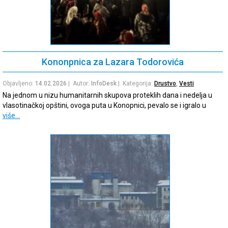
Kononpnica za Lazara Todorovića
Objavljeno:
14.02.2026
| Autor:
InfoDesk
| Kategorija:
Drustvo
,
Vesti
Na jednom u nizu humanitarnih skupova proteklih dana i nedelja u
vlasotinačkoj opštini, ovoga puta u Konopnici, pevalo se i igralo u
više…