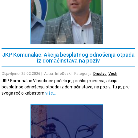
JKP Komunalac: Akcija besplatnog odnošenja otpada
iz domaćinstava na poziv
Objavljeno:
25.02.2026
| Autor:
InfoDesk
| Kategorija:
Drustvo
,
Vesti
JKP Komunalac Vlasotince počelo je, prošlog meseca, akciju
besplatnog odnošenja otpada iz domaćinstava, na poziv. Tu je, pre
svega reč o kabastom
više…