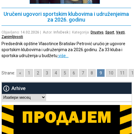
Uručeni ugovori sportskim klubovima i udruženjeima
za 2026. godinu
Objavljeno:
14.02.2026
| Autor:
InfoDesk
| Kategorija:
Drustvo
,
Sport
,
Vesti
,
Zanimljivosti
Predsednik opštine Vlasotince Bratislav Petrović uručio je ugovore
sportskim klubovima i udruženjima za 2026.godinu. Za 33 kluba i
sportska udruženja u budžetu
više…
Strane:
«
1
2
3
4
5
6
7
8
9
10
11
1
Arhive
Arhive