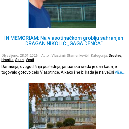
IN MEMORIAM: Na vlasotinačkom groblju sahranjen
DRAGAN NIKOLIĆ „GAGA DENČA“
Objavljeno:
28.01.2026
| Autor:
Vlastimir Stamenković
| Kategorija:
Drustvo
,
Hronika
,
Sport
,
Vesti
Današnja, ovogodišnja poslednja, januarska sreda je dan kada je
tugovalo gotovo celo Vlasotince. A kako i ne bi kada je na večni
više…