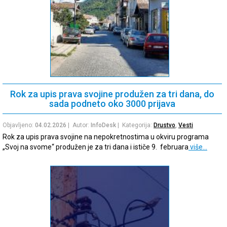
Rok za upis prava svojine produžen za tri dana, do
sada podneto oko 3000 prijava
Objavljeno:
04.02.2026
| Autor:
InfoDesk
| Kategorija:
Drustvo
,
Vesti
Rok za upis prava svojine na nepokretnostima u okviru programa
„Svoj na svome“ produžen je za tri dana i ističe 9. februara
više…