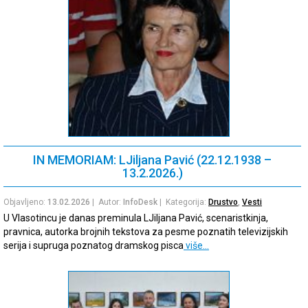
IN MEMORIAM: LJiljana Pavić (22.12.1938 –
13.2.2026.)
Objavljeno:
13.02.2026
| Autor:
InfoDesk
| Kategorija:
Drustvo
,
Vesti
U Vlasotincu je danas preminula LJiljana Pavić, scenaristkinja,
pravnica, autorka brojnih tekstova za pesme poznatih televizijskih
serija i supruga poznatog dramskog pisca
više…