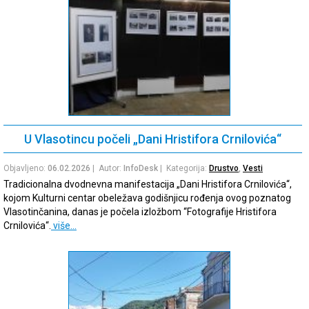
U Vlasotincu počeli „Dani Hristifora Crnilovića“
Objavljeno:
06.02.2026
| Autor:
InfoDesk
| Kategorija:
Drustvo
,
Vesti
Tradicionalna dvodnevna manifestacija „Dani Hristifora Crnilovića“,
kojom Kulturni centar obeležava godišnjicu rođenja ovog poznatog
Vlasotinčanina, danas je počela izložbom “Fotografije Hristifora
Crnilovića“.
više…