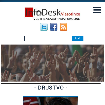
▼
▼
- DRUSTVO -