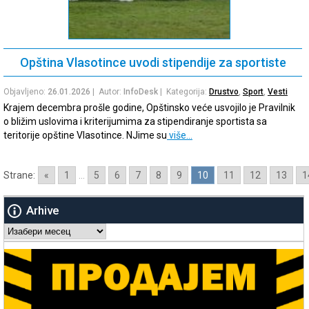
Opština Vlasotince uvodi stipendije za sportiste
Objavljeno:
26.01.2026
| Autor:
InfoDesk
| Kategorija:
Drustvo
,
Sport
,
Vesti
Krajem decembra prošle godine, Opštinsko veće usvojilo je Pravilnik
o bližim uslovima i kriterijumima za stipendiranje sportista sa
teritorije opštine Vlasotince. NJime su
više…
Strane:
«
1
...
5
6
7
8
9
10
11
12
13
1
Arhive
Arhive