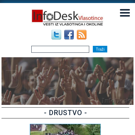
▼
▼
- DRUSTVO -