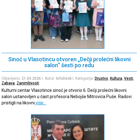
Sinoć u Vlasotincu otvoren „Dečji prolećni likovni
salon“ šesti po redu
Objavljeno:
21.04.2026
| Autor:
InfoDesk
| Kategorija:
Drustvo
,
Kultura
,
Vesti
,
Zabava
,
Zanimljivosti
Kulturni centar Vlasotince sinoć je otvorio 6. Dečji prolećni likovni
salon ustanovljen u čast profesora Nebojše Mitrovića Puše. Radovi
pristigli na likovni
više…