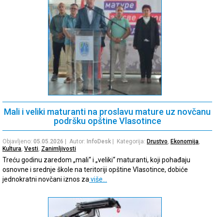
Mali i veliki maturanti na proslavu mature uz novčanu
podršku opštine Vlasotince
Objavljeno:
05.05.2026
| Autor:
InfoDesk
| Kategorija:
Drustvo
,
Ekonomija
,
Kultura
,
Vesti
,
Zanimljivosti
Treću godinu zaredom „mali“ i „veliki“ maturanti, koji pohađaju
osnovne i srednje škole na teritoriji opštine Vlasotince, dobiće
jednokratni novčani iznos za
više…