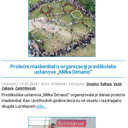
Prolećni maskenbal u organizaciji predškolske
ustanove „Milka Dimanić“
Objavljeno:
14.05.2026
| Autor:
InfoDesk
| Kategorija:
Drustvo
,
Kultura
,
Vesti
,
Zabava
,
Zanimljivosti
Predškolska ustanova „Milka Dimanić“ organizovala je danas prolećni
maskenbal. Kao i prethodnih godina deca su se veselo i razdragano
okupila u prelepom
više…