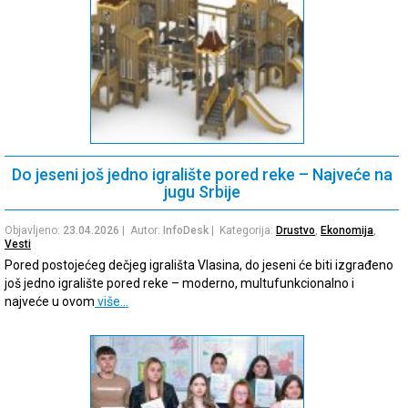
Do jeseni još jedno igralište pored reke – Najveće na
jugu Srbije
Objavljeno:
23.04.2026
| Autor:
InfoDesk
| Kategorija:
Drustvo
,
Ekonomija
,
Vesti
Pored postojećeg dečjeg igrališta Vlasina, do jeseni će biti izgrađeno
još jedno igralište pored reke – moderno, multufunkcionalno i
najveće u ovom
više…