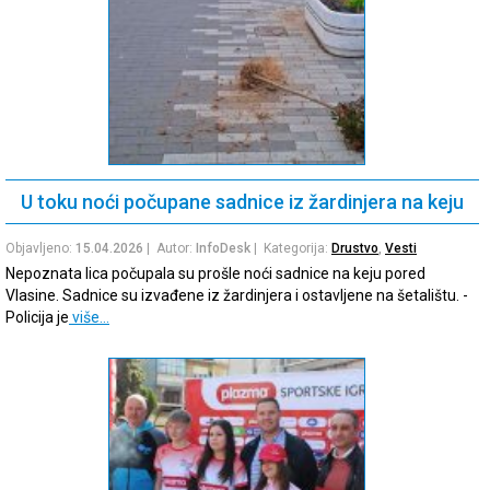
U toku noći počupane sadnice iz žardinjera na keju
Objavljeno:
15.04.2026
| Autor:
InfoDesk
| Kategorija:
Drustvo
,
Vesti
Nepoznata lica počupala su prošle noći sadnice na keju pored
Vlasine. Sadnice su izvađene iz žardinjera i ostavljene na šetalištu. -
Policija je
više…