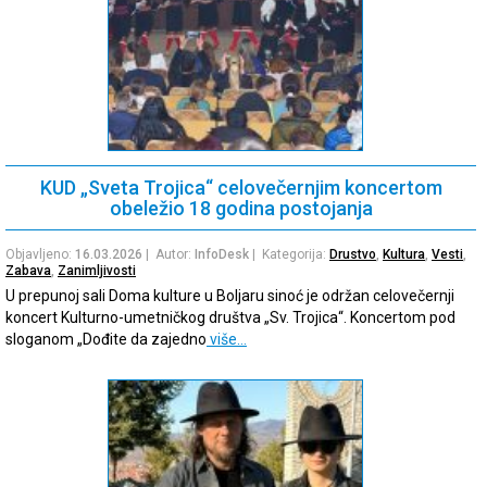
KUD „Sveta Trojica“ celovečernjim koncertom
obeležio 18 godina postojanja
Objavljeno:
16.03.2026
| Autor:
InfoDesk
| Kategorija:
Drustvo
,
Kultura
,
Vesti
,
Zabava
,
Zanimljivosti
U prepunoj sali Doma kulture u Boljaru sinoć je održan celovečernji
koncert Kulturno-umetničkog društva „Sv. Trojica“. Koncertom pod
sloganom „Dođite da zajedno
više…