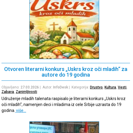
Otvoren literarni konkurs „Uskrs kroz oči mladih“ za
autore do 19 godina
Objavljeno:
27.03.2026
| Autor:
InfoDesk
| Kategorija:
Drustvo
,
Kultura
,
Vesti
,
Zabava
,
Zanimljivosti
Udruženje mladih talenata raspisalo je literarni konkurs „Uskrs kroz
oči mladih“, namenjen deci i mladima iz cele Srbije uzrasta do 19
godina.
više…