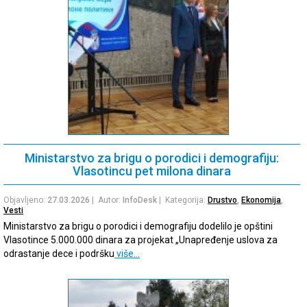
Ministarstvo za brigu o porodici i demografiju:
Vlasotincu pet milona dinara
Objavljeno:
27.03.2026
| Autor:
InfoDesk
| Kategorija:
Drustvo
,
Ekonomija
,
Vesti
Ministarstvo za brigu o porodici i demografiju dodelilo je opštini
Vlasotince 5.000.000 dinara za projekat „Unapređenje uslova za
odrastanje dece i podršku
više…