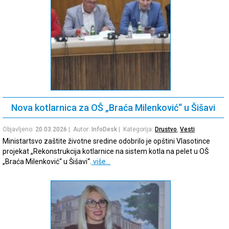
Nova kotlarnica za OŠ „Braća Milenković“ u Šišavi
Objavljeno:
20.03.2026
| Autor:
InfoDesk
| Kategorija:
Drustvo
,
Vesti
Ministartsvo zaštite životne sredine odobrilo je opštini Vlasotince
projekat „Rekonstrukcija kotlarnice na sistem kotla na pelet u OŠ
„Braća Milenković“ u Šišavi“.
više…