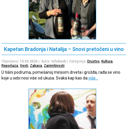
Kapetan Bradonja i Natalija – Snovi pretočeni u vino
Objavljeno:
15.03.2026
| Autor:
InfoDesk
| Kategorija:
Drustvo
,
Kultura
,
Reportaza
,
Vesti
,
Zabava
,
Zanimljivosti
U tišini podruma, pomešanoj mirisom drveta i grožđa, rađa se vino
koje u sebi nosi više od ukusa. Svaka kap kao da
više…