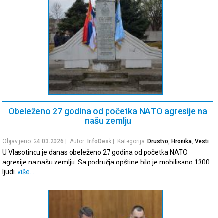
Obeleženo 27 godina od početka NATO agresije na
našu zemlju
Objavljeno:
24.03.2026
| Autor:
InfoDesk
| Kategorija:
Drustvo
,
Hronika
,
Vesti
U Vlasotincu je danas obeleženo 27 godina od početka NATO
agresije na našu zemlju. Sa područja opštine bilo je mobilisano 1300
ljudi.
više…