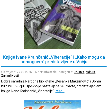
Knjige Ivane Krainčanić „Viberacije“ i „Kako mogu da
pomognem“ predstavljene u Vučju
Objavljeno:
27.03.2026
| Autor:
InfoDesk
| Kategorija:
Drustvo
,
Kultura
,
Zanimljivosti
Dobra saradnja Narodne biblioteke „Desanka Maksimović“ i Doma
kulture u Vučju uspešno je nastavljena 26. marta, predstavljanjem
knjiga Ivane Krainčanić „Viberacije“ i
više…