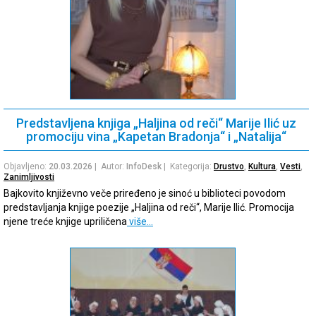
Predstavljena knjiga „Haljina od reči“ Marije Ilić uz
promociju vina „Kapetan Bradonja“ i „Natalija“
Objavljeno:
20.03.2026
| Autor:
InfoDesk
| Kategorija:
Drustvo
,
Kultura
,
Vesti
,
Zanimljivosti
Bajkovito književno veče priređeno je sinoć u biblioteci povodom
predstavljanja knjige poezije „Haljina od reči“, Marije Ilić. Promocija
njene treće knjige upriličena
više…