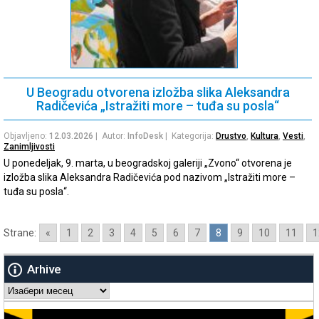
U Beogradu otvorena izložba slika Aleksandra
Radičevića „Istražiti more – tuđa su posla“
Objavljeno:
12.03.2026
| Autor:
InfoDesk
| Kategorija:
Drustvo
,
Kultura
,
Vesti
,
Zanimljivosti
U ponedeljak, 9. marta, u beogradskoj galeriji „Zvono“ otvorena je
izložba slika Aleksandra Radičevića pod nazivom „Istražiti more –
tuđa su posla“.
Strane:
«
1
2
3
4
5
6
7
8
9
10
11
1
Arhive
Arhive