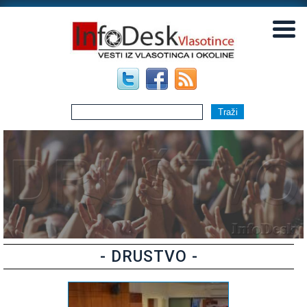
▼
▼
- DRUSTVO -