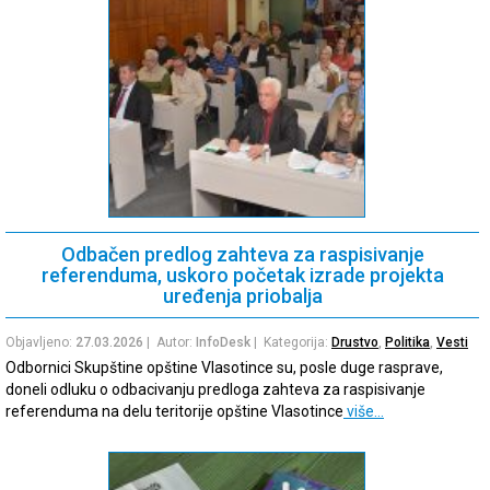
Odbačen predlog zahteva za raspisivanje
referenduma, uskoro početak izrade projekta
uređenja priobalja
Objavljeno:
27.03.2026
| Autor:
InfoDesk
| Kategorija:
Drustvo
,
Politika
,
Vesti
Odbornici Skupštine opštine Vlasotince su, posle duge rasprave,
doneli odluku o odbacivanju predloga zahteva za raspisivanje
referenduma na delu teritorije opštine Vlasotince
više…