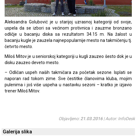
Aleksandra Golubović je u starijoj uzrasnoj kategoriji od svoje,
uspela da se izbori sa većinom protivnica i zauzme bronzano
odličje u bacanju diska sa rezultatom 34.15 m. Na žalost u
bacanju kugle je zauzela najnepopularnije mesto na takmičenju tj.
četvrto mesto.
Miloš Mitov je u seniorskoj kategoriji u kugli zauzeo šesto dok je u
disku zauzeo deveto mesto.
– Odličan uspeh naših takmičara za početak sezone. Isplati se
naporan rad tokom zime. Sve čestitke članovima kluba, mojim
pulenima i još više uspeha u nastavku sezoni – kratko je izjavio
trener Miloš Mitov.
Objavljeno:
21.03.2016
| Autor: InfoDesk
Galerija slika