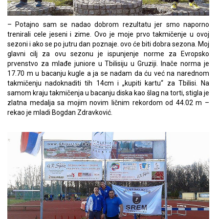
– Potajno sam se nadao dobrom rezultatu jer smo naporno
trenirali cele jeseni i zime. Ovo je moje prvo takmičenje u ovoj
sezoni i ako se po jutru dan poznaje. ovo će biti dobra sezona. Moj
glavni cilj za ovu sezonu je ispunjenje norme za Evropsko
prvenstvo za mlađe juniore u Tbilisiju u Gruziji. Inače norma je
17.70 m u bacanju kugle a ja se nadam da ću već na narednom
takmičenju nadoknaditi tih 14cm i „kupiti kartu“ za Tbilisi. Na
samom kraju takmičenja u bacanju diska kao šlag na torti, stigla je
zlatna medalja sa mojim novim ličnim rekordom od 44.02 m –
rekao je mladi Bogdan Zdravković.