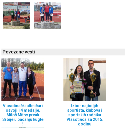
Povezane vesti
Vlasotinački atletičari
Izbor najboljih
osvojili 4 medalje,
sportista, klubova i
Miloš Mitov prvak
sportskih radnika
Srbije u bacanju kugle
Vlasotinca za 2015.
!
godinu