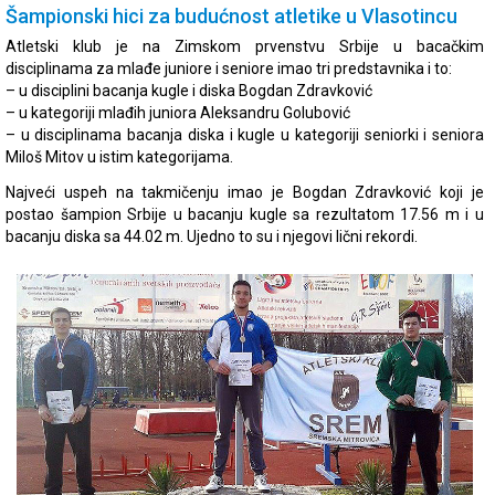
Šampionski hici za budućnost atletike u Vlasotincu
Atletski klub je na Zimskom prvenstvu Srbije u bacačkim
disciplinama za mlađe juniore i seniore imao tri predstavnika i to:
– u disciplini bacanja kugle i diska Bogdan Zdravković
– u kategoriji mlađih juniora Aleksandru Golubović
– u disciplinama bacanja diska i kugle u kategoriji seniorki i seniora
Miloš Mitov u istim kategorijama.
Najveći uspeh na takmičenju imao je Bogdan Zdravković koji je
postao šampion Srbije u bacanju kugle sa rezultatom 17.56 m i u
bacanju diska sa 44.02 m. Ujedno to su i njegovi lični rekordi.