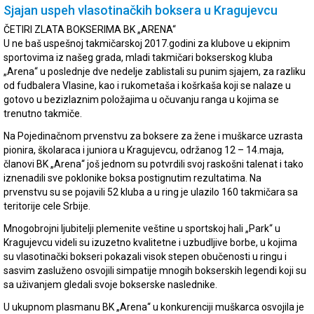
Sjajan uspeh vlasotinačkih boksera u Kragujevcu
ČETIRI ZLATA BOKSERIMA BK „ARENA“
U ne baš uspešnoj takmičarskoj 2017.godini za klubove u ekipnim
sportovima iz našeg grada, mladi takmičari bokserskog kluba
„Arena“ u poslednje dve nedelje zablistali su punim sjajem, za razliku
od fudbalera Vlasine, kao i rukometaša i košrkaša koji se nalaze u
gotovo u bezizlaznim položajima u očuvanju ranga u kojima se
trenutno takmiče.
Na Pojedinačnom prvenstvu za boksere za žene i muškarce uzrasta
pionira, školaraca i juniora u Kragujevcu, održanog 12 – 14.maja,
članovi BK „Arena“ još jednom su potvrdili svoj raskošni talenat i tako
iznenadili sve poklonike boksa postignutim rezultatima. Na
prvenstvu su se pojavili 52 kluba a u ring je ulazilo 160 takmičara sa
teritorije cele Srbije.
Mnogobrojni ljubitelji plemenite veštine u sportskoj hali „Park“ u
Kragujevcu videli su izuzetno kvalitetne i uzbudljive borbe, u kojima
su vlasotinački bokseri pokazali visok stepen obučenosti u ringu i
sasvim zasluženo osvojili simpatije mnogih bokserskih legendi koji su
sa uživanjem gledali svoje bokserske naslednike.
U ukupnom plasmanu BK „Arena“ u konkurenciji muškarca osvojila je