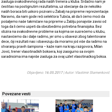
zasluga svakodnevnog rada naših trenera u kluba. Srdačno nam je
čestitao na postignutim rezultatima, uz obećanje da će nekoliko
naših boraca biti uskoro pozvani u Žabalj na pripreme reprezentacije.
Naravno, da nam gode reči selektora Tubića, ali da li ćemo moći da
pošaljemo naše takmičare na pripreme u Žablju ponajviše zavisi od
toga da li ćemo uspeti da obezbedimo potrebna finansijska. Bez
obzira na svakodnevne probleme sa kojima se susrećemo u klubu,
nastavićemo da i dalje radimo, jer smo u obavezi zbog talentovane
dece, čiji rezultati nas i obavezuju da moramo još više da radimo na
stvaranju pravih šampiona – kaže nam na kraju razgovora, Milan
Jović, trener vlasotinačkih boksera, koji zasigurno sa svojim
saradnicima ima najviše zasluga za ovaj uzlet vlasotinačkog boksa.
Objavljeno:
16.05.2017
| Autor: Vlastimir Stamenković
Povezane vesti