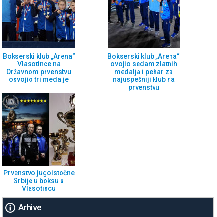
Bokserski klub „Arena“
Bokserski klub „Arena“
Vlasotince na
ovojio sedam zlatnih
Državnom prvenstvu
medalja i pehar za
osvojio tri medalje
najuspešniji klub na
prvenstvu
Prvenstvo jugoistočne
Srbije u boksu u
Vlasotincu
Arhive