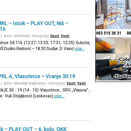
RL – Istok – PLAY OUT, Niš –
116
| Autor:
InfoDesk
| Kategorija:
Sport
,
Vesti
ince 54:116 (12:27; 13:33; 17:31; 12:25) Subota,
Š Duško Radović – 18:30 Sudije: D. Vasić
više…
RL A, Vlasotince – Vranje 30:19
| Autor:
Ninoslav Radicevic
| Kategorija:
Sport
,
Vesti
 30 : 19 (14 : 10) Vlasotince , SRV „Vlasina“ ,
e : Vuk Stojiljković (Leskovac)
više…
ok – PLAY OUT – 6. kolo, OKK