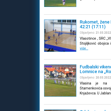
Rukomet, žene P
42:21 (17:11)
Objavljeno:
21.03.2022
Vlasotince , SRC „Vl
Stojiljković obojic
više…
Fudbalski viken
Lomnice na „Ros
Objavljeno:
20.03.2022
Vlasina je na R
Stamenkovića osvoj
Knjaževca. U Jablani