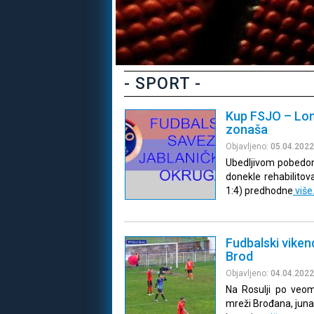
- SPORT -
Kup FSJO – Lomn
zonaša
Objavljeno:
05.04.2022
Ubedljivom pobedom
donekle rehabilitov
1:4) predhodne
više
Fudbalski viken
Brod
Objavljeno:
04.04.2022
Na Rosulji po veo
mreži Brođana, junak