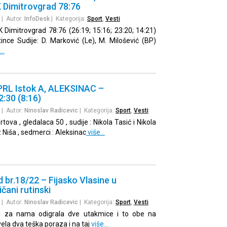
 Dimitrovgrad 78:76
| Autor:
InfoDesk
| Kategorija:
Sport
,
Vesti
 Dimitrovgrad 78:76 (26:19; 15:16; 23:20; 14:21)
ince Sudije: D. Marković (Le), M. Milošević (BP)
e…
RL Istok A, ALEKSINAC –
30 (8:16)
| Autor:
Ninoslav Radicevic
| Kategorija:
Sport
,
Vesti
tova , gledalaca 50 , sudije : Nikola Tasić i Nikola
z Niša , sedmerci : Aleksinac
više…
d br.18/22 – Fijasko Vlasine u
čani rutinski
| Autor:
Ninoslav Radicevic
| Kategorija:
Sport
,
Vesti
lji za nama odigrala dve utakmice i to obe na
ela dva teška poraza i na taj
više…