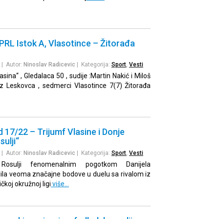
RL Istok A, Vlasotince – Žitorađa
| Autor:
Ninoslav Radicevic
| Kategorija:
Sport
,
Vesti
asina“ , Gledalaca 50 , sudije :Martin Nakić i Miloš
a iz Leskovca , sedmerci Vlasotince 7(7) Žitorađa
d 17/22 – Trijumf Vlasine i Donje
ulji“
| Autor:
Ninoslav Radicevic
| Kategorija:
Sport
,
Vesti
osulji fenomenalnim pogotkom Danijela
ila veoma značajne bodove u duelu sa rivalom iz
čkoj okružnoj ligi
više…