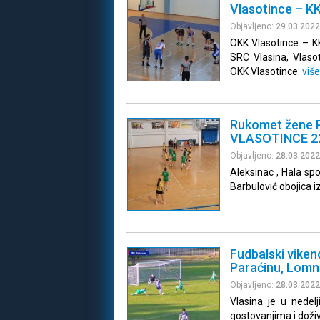
Vlasotince – KK
Objavljeno:
29.03.2022
OKK Vlasotince – KK
SRC Vlasina, Vlasot
OKK Vlasotince:
viš
Rukomet žene P
VLASOTINCE 22:
Objavljeno:
28.03.2022
Aleksinac , Hala spor
Barbulović obojica i
Fudbalski viken
Paraćinu, Lomni
Objavljeno:
28.03.2022
Vlasina je u nede
gostovanjima i doživ