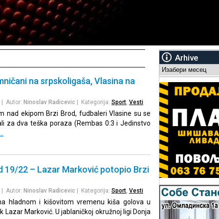
Arhive
Arhive
ičani na srpskoligaša, Vlasina na
| Autor:
Ninoslav Radicevic
| Kategorija:
Sport
,
Vesti
 nad ekipom Brzi Brod, fudbaleri Vlasine su se
ali za dva teška poraza (Rembas 0:3 i Jedinstvo
…
d 19/22 – Lazar Marković potopio Brzi
| Autor:
Ninoslav Radicevic
| Kategorija:
Sport
,
Vesti
ma hladnom i kišovitom vremenu kiša golova u
 Lazar Marković. U jablaničkoj okružnoj ligi Donja