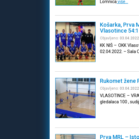
Lomnica
više…
Košarka, Prva M
Vlasotince 54:
Objavljeno:
03.04.2022
KK NIŠ – OKK Vlasot
02.04.2022. – Sala O
Rukomet žene P
Objavljeno:
03.04.2022
VLASOTINCE – VRANJE
gledalaca 100 , sudij
Prva MRL – Ist