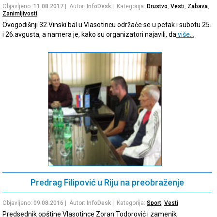
Objavljeno:
11.08.2017
| Autor:
InfoDesk
| Kategorija:
Drustvo
,
Vesti
,
Zabava
,
Zanimljivosti
Ovogodišnji 32.Vinski bal u Vlasotincu održaće se u petak i subotu 25.
i 26.avgusta, a namera je, kako su organizatori najavili, da
više…
Predrag Filipović u Riju na preobraženje
Objavljeno:
09.08.2016
| Autor:
InfoDesk
| Kategorija:
Sport
,
Vesti
Predsednik opštine Vlasotince Zoran Todorović i zamenik