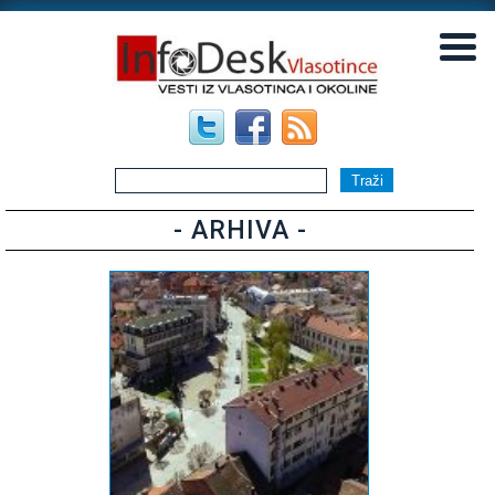
▼
▼
- ARHIVA -