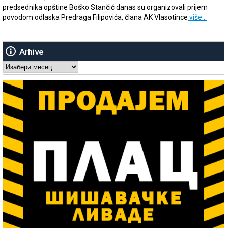
predsednika opštine Boško Stančić danas su organizovali prijem
povodom odlaska Predraga Filipovića, člana AK Vlasotince
više…
Arhive
Arhive