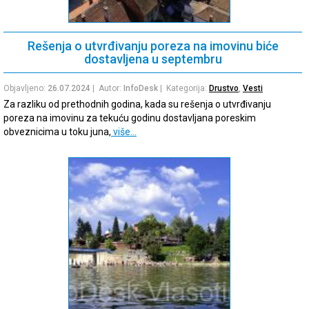
Rešenja o utvrđivanju poreza na imovinu biće
dostavljena u septembru
Objavljeno:
26.07.2024
| Autor:
InfoDesk
| Kategorija:
Drustvo
,
Vesti
Za razliku od prethodnih godina, kada su rešenja o utvrđivanju
poreza na imovinu za tekuću godinu dostavljana poreskim
obveznicima u toku juna,
više…