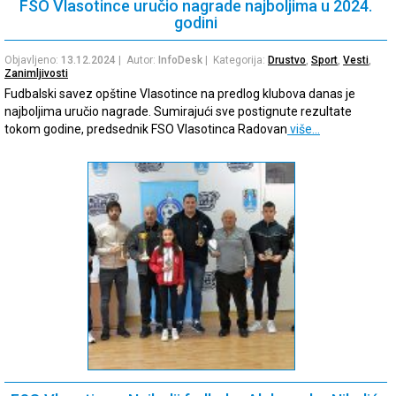
FSO Vlasotince uručio nagrade najboljima u 2024.
godini
Objavljeno:
13.12.2024
| Autor:
InfoDesk
| Kategorija:
Drustvo
,
Sport
,
Vesti
,
Zanimljivosti
Fudbalski savez opštine Vlasotince na predlog klubova danas je
najboljima uručio nagrade. Sumirajući sve postignute rezultate
tokom godine, predsednik FSO Vlasotinca Radovan
više…