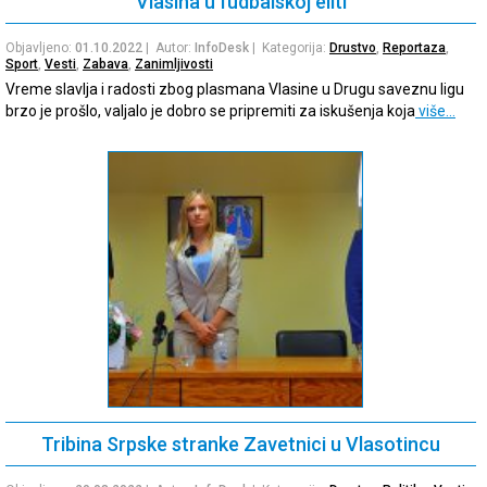
Vlasina u fudbalskoj eliti
Objavljeno:
01.10.2022
| Autor:
InfoDesk
| Kategorija:
Drustvo
,
Reportaza
,
Sport
,
Vesti
,
Zabava
,
Zanimljivosti
Vreme slavlja i radosti zbog plasmana Vlasine u Drugu saveznu ligu
brzo je prošlo, valjalo je dobro se pripremiti za iskušenja koja
više…
Tribina Srpske stranke Zavetnici u Vlasotincu