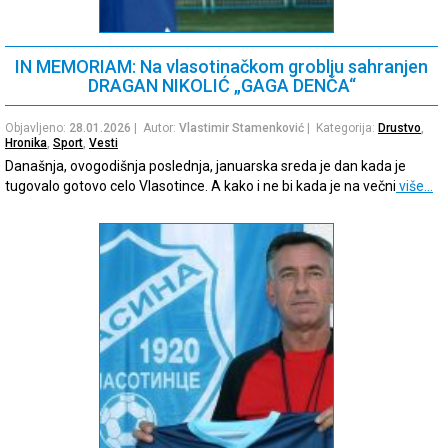
IN MEMORIAM: Na vlasotinačkom groblju sahranjen
DRAGAN NIKOLIĆ „GAGA DENČA“
Objavljeno:
28.01.2026
| Autor:
Vlastimir Stamenković
| Kategorija:
Drustvo
,
Hronika
,
Sport
,
Vesti
Današnja, ovogodišnja poslednja, januarska sreda je dan kada je
tugovalo gotovo celo Vlasotince. A kako i ne bi kada je na večni
više…