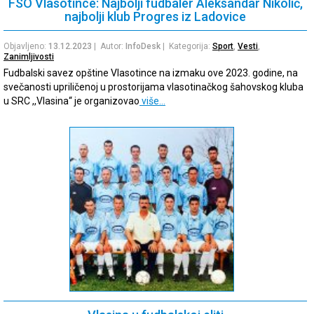
FSO Vlasotince: Najbolji fudbaler Aleksandar Nikolić,
najbolji klub Progres iz Ladovice
Objavljeno:
13.12.2023
| Autor:
InfoDesk
| Kategorija:
Sport
,
Vesti
,
Zanimljivosti
Fudbalski savez opštine Vlasotince na izmaku ove 2023. godine, na
svečanosti upriličenoj u prostorijama vlasotinačkog šahovskog kluba
u SRC ,,Vlasina“ je organizovao
više…