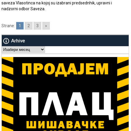
saveza Vlasotinca na kojoj su izabrani predsednhik, upravni i
nadzorni odbor Saveza.
Strane:
1
2
3
»
Arhive
Arhive