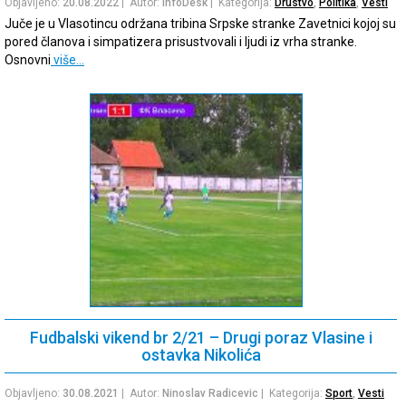
Objavljeno:
20.08.2022
| Autor:
InfoDesk
| Kategorija:
Drustvo
,
Politika
,
Vesti
Juče je u Vlasotincu održana tribina Srpske stranke Zavetnici kojoj su
pored članova i simpatizera prisustvovali i ljudi iz vrha stranke.
Osnovni
više…
Fudbalski vikend br 2/21 – Drugi poraz Vlasine i
ostavka Nikolića
Objavljeno:
30.08.2021
| Autor:
Ninoslav Radicevic
| Kategorija:
Sport
,
Vesti