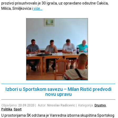
prozivci prisustvovalo je 30 igrača, uz opravdano odsutne Cakića,
Milića, Smiljkovića i
više…
Izbori u Sportskom savezu – Milan Ristić predvodi
novu upravu
Objavljeno:
20.09.2020
| Autor:
Ninoslav Radicevic
| Kategorija:
Drustvo
,
Politika
,
Sport
U prostorijama ŠK održana je Vanredna izborna skupština Sportskog