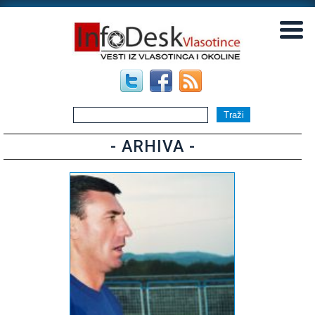
▼
▼
- ARHIVA -