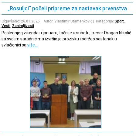
„Rosuljci“ počeli pripreme za nastavak prvenstva
Objavljeno:
26.01.2025
| Autor:
Vlastimir Stamenković
| Kategorija:
Sport
,
Vesti
,
Zanimljivosti
Poslednjeg vikenda u januaru, tačnije u subotu, trener Dragan Nikolić
sa svojim saradnicima izvršio je prozivku i održao sastanak u
svlačionici sa
više…