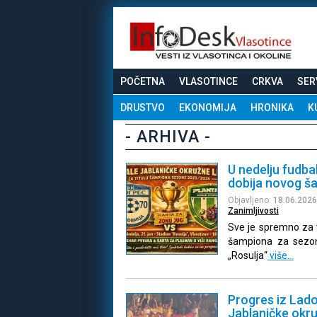
POČETNA
VLASOTINCE
CRKVA
SER
DRUSTVO
EKONOMIJA
HRONIKA
K
- ARHIVA -
U nedelju fudbal
dobija novog š
Objavljeno:
18.06.2026
Zanimljivosti
Sve je spremno za v
šampiona za sezon
„Rosulja“
više…
Progres iz Ladov
Jablaničke okru