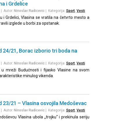
a i Grdelice
| Autor:
Ninoslav Radicevic
| Kategorija:
Sport
,
Vesti
 Grdelici, Vlasina se vratila na četvrto mesto a
vili izglede u borbi za opstanak.
d 24/21, Borac izborio tri boda na
| Autor:
Ninoslav Radicevic
| Kategorija:
Sport
,
Vesti
 u mreži Budućnosti i fijasko Vlasine na svom
arakteristike minulog vikenda.
d 23/21 – Vlasina osvojila Medoševac
| Autor:
Ninoslav Radicevic
| Kategorija:
Sport
,
Vesti
oševcu Vlasina ubola „trojku“ i prekinula seriju