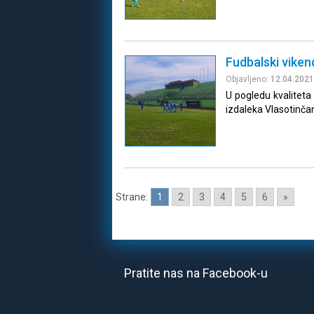
Fudbalski viken
Objavljeno:
12.04.2021
U pogledu kvaliteta i
izdaleka Vlasotinčani
Strane:
1
2
3
4
5
6
»
Pratite nas na Facebook-u