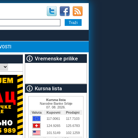
VOSTI
Vremenske prilike
Kursna lista