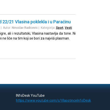
d 22/21 Vlasina poklekla i u Paraćinu
| Autor:
Ninoslav Radicevic
| Kategorija:
Sport
,
Vesti
gre, ali i rezultatski, Vlasina nastavlja da tone. Ni
 ne liče na tim koji se bori za najviši plasman.
INfoDesk YouTube
https://www.youtube.com/c/VlasotinceInfoDesk