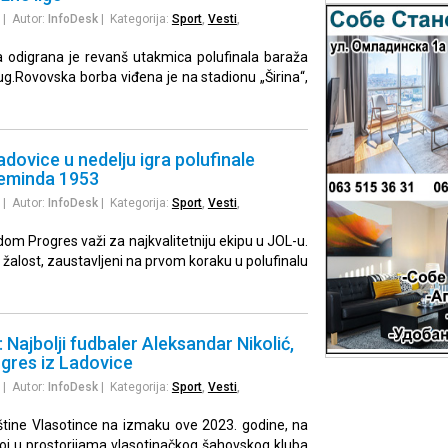
| Autor:
InfoDesk
| Kategorija:
Sport
,
Vesti
,
 odigrana je revanš utakmica polufinala baraža
g.Rovovska borba viđena je na stadionu „Širina“,
adovice u nedelju igra polufinale
Leminda 1953
| Autor:
InfoDesk
| Kategorija:
Sport
,
Vesti
,
om Progres važi za najkvalitetniju ekipu u JOL-u.
 žalost, zaustavljeni na prvom koraku u polufinalu
 Najbolji fudbaler Aleksandar Nikolić,
ogres iz Ladovice
| Autor:
InfoDesk
| Kategorija:
Sport
,
Vesti
,
štine Vlasotince na izmaku ove 2023. godine, na
noj u prostorijama vlasotinačkog šahovskog kluba