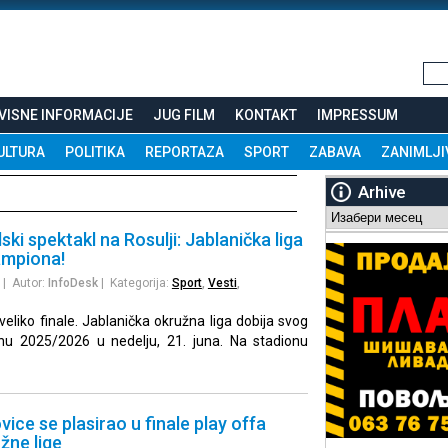
VISNE INFORMACIJE
JUG FILM
KONTAKT
IMPRESSUM
ULTURA
POLITIKA
REPORTAZA
SPORT
ZABAVA
ZANIMLJI
Arhive
Arhive
ski spektakl na Rosulji: Jablanička liga
ampiona!
| Autor:
InfoDesk
| Kategorija:
Sport
,
Vesti
,
eliko finale. Jablanička okružna liga dobija svog
u 2025/2026 u nedelju, 21. juna. Na stadionu
ice se plasirao u finale play offa
žne lige