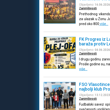
Objavljeno:
16.06.2026
Zanimljivosti
Prethodnog vikenda
za ulazak u Zonu Ju
pred oko 800
više…
FK Progres iz L
baraža protiv 
Objavljeno:
04.06.2026
Zanimljivosti
I drugu godinu zared
Prošle godine su, na
više…
FSO Vlasotince:
najbolji klub Pr
Objavljeno:
13.12.2023
Zanimljivosti
Fudbalski savez op
svečanosti upriliče