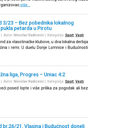
organizovao
više…
d 3/23 – Bez pobednika lokalnog
, pukla petarda u Pirotu
| Autor:
Ninoslav Radicevic
| Kategorija:
Sport
,
Vesti
nd za vlasotinačke klubove, u dva lokalna derbija
ćina i remi. U duelu Donje Lomnice i Budućnosti
žna liga, Progres – Umac 4:2
| Autor:
Ninoslav Radicevic
| Kategorija:
Sport
,
Vesti
eći posed lopte i više prilika za pogodak ali bez
d br.26/21, Vlasina i Budućnost doneli