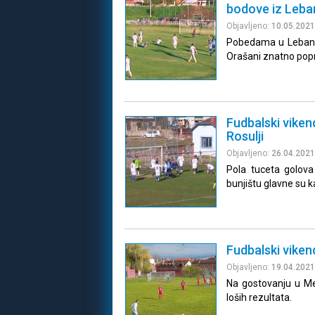
bodove iz Leban
Objavljeno:
10.05.2021
Pobedama u Lebanu i
Orašani znatno popra
Fudbalski viken
Rosulji
Objavljeno:
26.04.2021
Pola tuceta golova
bunjištu glavne su k
Fudbalski viken
Objavljeno:
19.04.2021
Na gostovanju u Med
loših rezultata.