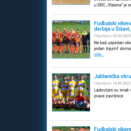
u SRC ,,Vlasina“ je 
Fudbalski viken
derbija u Šišavi
Objavljeno:
03.04.2023
Ne baš uspešan vike
jedan trijumf doma
više…
Jablanička okru
Objavljeno:
10.05.2021
Ladovčani su imali v
prave završnice
Fudbalski viken