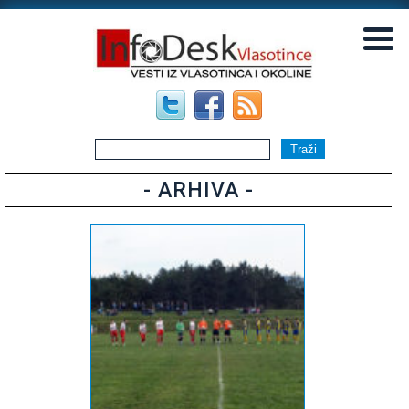
▼
▼
- ARHIVA -