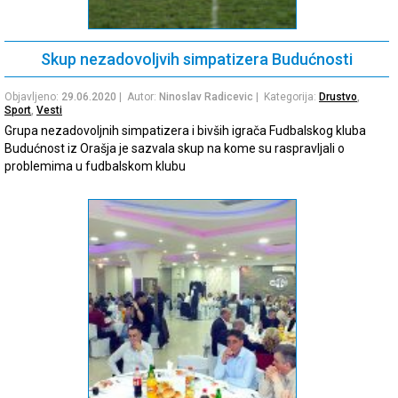
Skup nezadovoljvih simpatizera Budućnosti
Objavljeno:
29.06.2020
| Autor:
Ninoslav Radicevic
| Kategorija:
Drustvo
,
Sport
,
Vesti
Grupa nezadovoljnih simpatizera i bivših igrača Fudbalskog kluba
Budućnost iz Orašja je sazvala skup na kome su raspravljali o
problemima u fudbalskom klubu