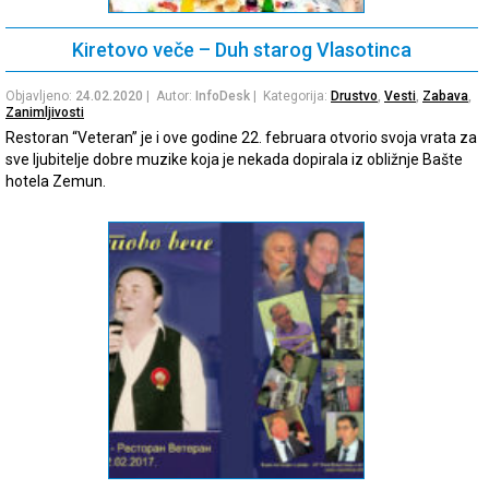
Kiretovo veče – Duh starog Vlasotinca
Objavljeno:
24.02.2020
| Autor:
InfoDesk
| Kategorija:
Drustvo
,
Vesti
,
Zabava
,
Zanimljivosti
Restoran “Veteran” je i ove godine 22. februara otvorio svoja vrata za
sve ljubitelje dobre muzike koja je nekada dopirala iz obližnje Bašte
hotela Zemun.