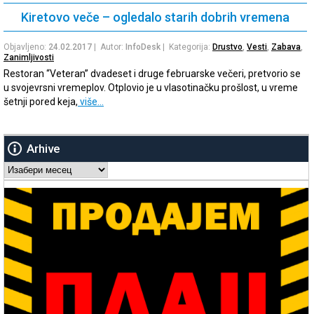
Kiretovo veče – ogledalo starih dobrih vremena
Objavljeno:
24.02.2017
| Autor:
InfoDesk
| Kategorija:
Drustvo
,
Vesti
,
Zabava
,
Zanimljivosti
Restoran “Veteran” dvadeset i druge februarske večeri, pretvorio se
u svojevrsni vremeplov. Otplovio je u vlasotinačku prošlost, u vreme
šetnji pored keja,
više…
Arhive
Arhive