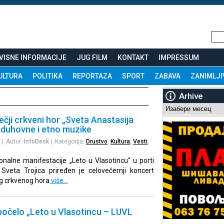
VISNE INFORMACIJE
JUG FILM
KONTAKT
IMPRESSUM
ULTURA
POLITIKA
REPORTAZA
SPORT
ZABAVA
ZANIMLJI
Arhive
Arhive
čji crkveni hor „Sveta Anastasija
 duhovne i etno muzike
| Autor:
InfoDesk
| Kategorija:
Drustvo
,
Kultura
,
Vesti
,
ionalne manifestacije „Leto u Vlasotincu“ u porti
 Sveta Trojica priređen je celovečernji koncert
g crkvenog hora
više…
počelo „Leto u Vlasotincu – LUVL