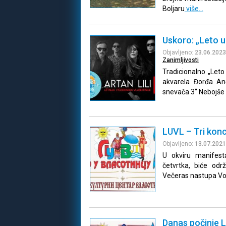
Boljaru
više…
Uskoro: „Leto u 
Objavljeno:
23.06.2023
Zanimljivosti
Tradicionalno „Leto 
akvarela Đorđa An
snevača 3“ Nebojše I
LUVL – Tri konc
Objavljeno:
13.07.2021
U okviru manifest
četvrtka, biće odr
Večeras nastupa Vo
Danas počinje 