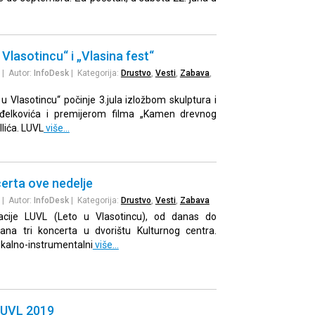
Vlasotincu“ i „Vlasina fest“
| Autor:
InfoDesk
| Kategorija:
Drustvo
,
Vesti
,
Zabava
,
u Vlasotincu“ počinje 3.jula izložbom skulptura i
đelkovića i premijerom filma „Kamen drevnog
lića. LUVL
više…
erta ove nedelje
| Autor:
InfoDesk
| Kategorija:
Drustvo
,
Vesti
,
Zabava
acije LUVL (Leto u Vlasotincu), od danas do
žana tri koncerta u dvorištu Kulturnog centra.
kalno-instrumentalni
više…
LUVL 2019