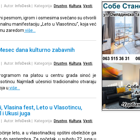
| Autor:
InfoDesk
| Kategorija:
Drustvo
,
Kultura
,
Vesti
,
ni pesmom, igrom i osmesima svečano su otvorili
nalnu manifestaciju „Leto u Vlasotincu“, koja već
dinu zaredom
više…
esec dana kulturno zabavnih
| Autor:
InfoDesk
| Kategorija:
Drustvo
,
Kultura
,
Vesti
,
rogramom na platou u centru grada sinoć je
sotincu. Najmlađi učesnici tradicionalno otvaraju
oja u
više…
i, Vlasina fest, Leto u Vlasotincu,
l i Ukusi juga
| Autor:
InfoDesk
| Kategorija:
Drustvo
,
Kultura
,
Vesti
,
činje leto, a u vlasotinačkoj opštini obeležiće ga
e do septembra. Za početak, u subotu 22. juna u