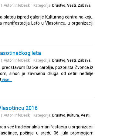
| Autor:
InfoDesk
| Kategorija:
Drustvo
,
Vesti
,
Zabava
,
a platou ispred galerije Kulturnog centra na keju,
a manifestacija Leto u Vlasotincu, u organizaciji
lasotinačkog leta
| Autor:
InfoDesk
| Kategorija:
Drustvo
,
Vesti
,
Zabava
predstavom Dačke čarolije, pozorišta Zvonce iz
om, sinoć je završena druga od četiri nedelje
U
više…
Vlasotincu 2016
| Autor:
InfoDesk
| Kategorija:
Drustvo
,
Kultura
,
Vesti
,
ada već tradicionalna manifestacija u organizaciji
lasotince, počinje u sredu 06. jula promocijom