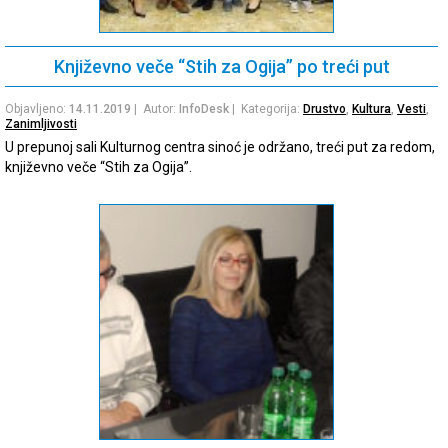
Književno veče “Stih za Ogija” po treći put
Objavljeno:
14.11.2019
| Autor:
InfoDesk
| Kategorija:
Drustvo
,
Kultura
,
Vesti
,
Zanimljivosti
U prepunoj sali Kulturnog centra sinoć je održano, treći put za redom,
književno veče “Stih za Ogija”.