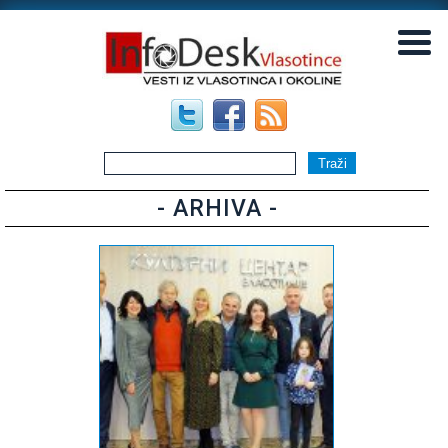
▼
▼
- ARHIVA -