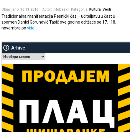
Objavljeno:
16.11.2016
| Autor:
InfoDesk
| Kategorija:
Kultura
,
Vesti
Tradicionalna manifestacija Pesnički čas – učiteljstvu u čast u
spomen Danici Gorunović Tasić ove godine održaće se 17. i 18.
novembra po
više…
Arhive
Arhive