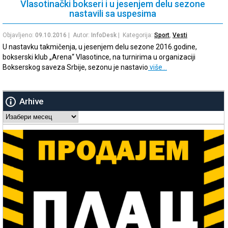
Vlasotinački bokseri i u jesenjem delu sezone
nastavili sa uspesima
Objavljeno:
09.10.2016
| Autor:
InfoDesk
| Kategorija:
Sport
,
Vesti
U nastavku takmičenja, u jesenjem delu sezone 2016.godine,
bokserski klub „Arena“ Vlasotince, na turnirima u organizaciji
Bokserskog saveza Srbije, sezonu je nastavio
više…
Arhive
Arhive