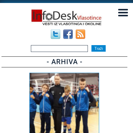
▼
▼
- ARHIVA -