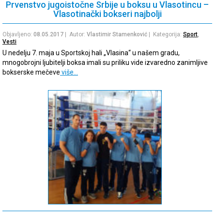
Prvenstvo jugoistočne Srbije u boksu u Vlasotincu –
Vlasotinački bokseri najbolji
Objavljeno:
08.05.2017
| Autor:
Vlastimir Stamenković
| Kategorija:
Sport
,
Vesti
U nedelju 7. maja u Sportskoj hali „Vlasina“ u našem gradu,
mnogobrojni ljubitelji boksa imali su priliku vide izvaredno zanimljive
bokserske mečeve
više…