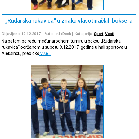
„Rudarska rukavica“ u znaku vlasotinačkih boksera
Objavljeno:
13.12.2017
| Autor:
InfoDesk
| Kategorija:
Sport
,
Vesti
Na petom po redu međunarodnom turniru u boksu „Rudarska
rukavica“ održanom u subotu 9.12.2017. godine u hali sportova u
Aleksincu, pred oko
više…