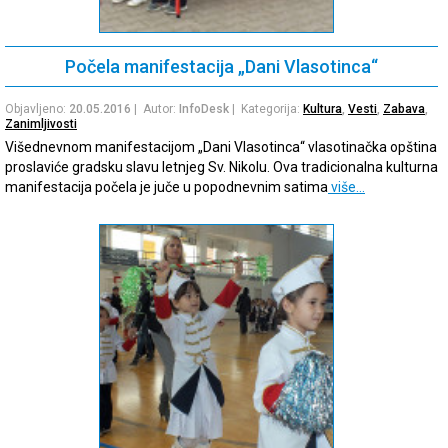
Počela manifestacija „Dani Vlasotinca“
Objavljeno:
20.05.2016
| Autor:
InfoDesk
| Kategorija:
Kultura
,
Vesti
,
Zabava
,
Zanimljivosti
Višednevnom manifestacijom „Dani Vlasotinca“ vlasotinačka opština
proslaviće gradsku slavu letnjeg Sv. Nikolu. Ova tradicionalna kulturna
manifestacija počela je juče u popodnevnim satima
više…