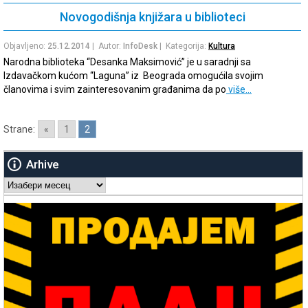
Novogodišnja knjižara u biblioteci
Objavljeno:
25.12.2014
| Autor:
InfoDesk
| Kategorija:
Kultura
Narodna biblioteka “Desanka Maksimović” je u saradnji sa
Izdavačkom kućom “Laguna” iz Beograda omogućila svojim
članovima i svim zainteresovanim građanima da po
više…
Strane:
«
1
2
Arhive
Arhive