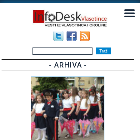
▼
▼
- ARHIVA -