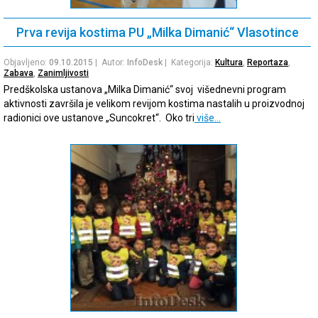
Prva revija kostima PU „Milka Dimanić“ Vlasotince
Objavljeno:
09.10.2015
| Autor:
InfoDesk
| Kategorija:
Kultura
,
Reportaza
,
Zabava
,
Zanimljivosti
Predškolska ustanova „Milka Dimanić“ svoj višednevni program
aktivnosti završila je velikom revijom kostima nastalih u proizvodnoj
radionici ove ustanove „Suncokret“. Oko tri
više…