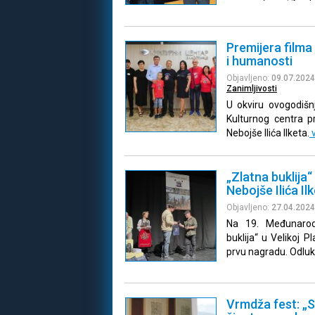
Premijera filma
i humanosti
Objavljeno:
09.07.2024
Zanimljivosti
U okviru ovogodišn
Kulturnog centra p
Nebojše Ilića Ilketa.
v
„Zlatna buklija“
Nebojše Ilića Il
Objavljeno:
27.04.2024
Na 19. Međunarod
buklija“ u Velikoj Pl
prvu nagradu. Odluk
Vrmdža fest: „Sr