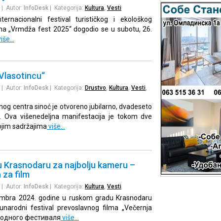
| Autor:
InfoDesk
| Kategorija:
Kultura
,
Vesti
ernacionalni festival turističkog i ekološkog
a „Vrmdža fest 2025“ dogodio se u subotu, 26.
iše…
Vlasotincu“
| Autor:
InfoDesk
| Kategorija:
Drustvo
,
Kultura
,
Vesti
,
rnog centra sinoć je otvoreno jubilarno, dvadeseto
“. Ova višenedeljna manifestacija je tokom dve
vojim sadržajima
više…
u Krasnodaru za najbolju kameru –
 za film
| Autor:
InfoDesk
| Kategorija:
Kultura
,
Vesti
embra 2024. godine u ruskom gradu Krasnodaru
narodni festival prevoslavnog filma „Večernja
родного фестиваля
više…