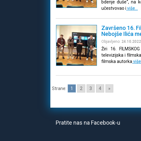
bdenje duše“, na 
učestvovao i
više…
Završeno 16. Fi
Nebojše Ilića 
Objavljeno:
24.10.2022
Žiri 16. FILMSKOG
televizijska i films
filmska autorka
viš
Strane:
1
2
3
4
»
Pratite nas na Facebook-u