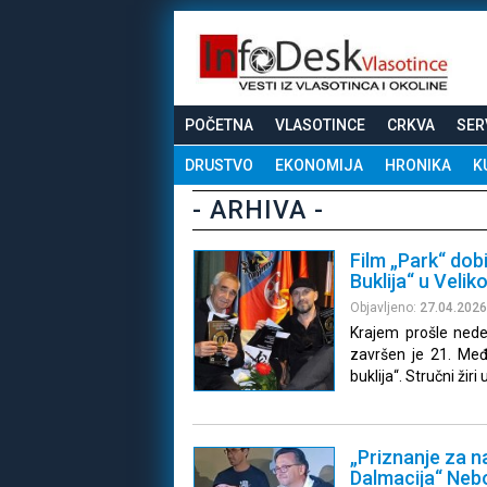
POČETNA
VLASOTINCE
CRKVA
SER
DRUSTVO
EKONOMIJA
HRONIKA
K
- ARHIVA -
Film „Park“ dob
Buklija“ u Veliko
Objavljeno:
27.04.2026
Krajem prošle nede
završen je 21. Međ
buklija“. Stručni žiri
„Priznanje za 
Dalmacija“ Nebo