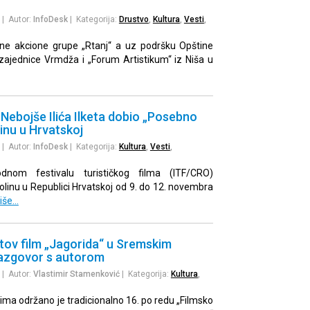
| Autor:
InfoDesk
| Kategorija:
Drustvo
,
Kultura
,
Vesti
,
alne akcione grupe „Rtanj“ a uz podršku Opštine
ajednice Vrmdža i „Forum Artistikum“ iz Niša u
 Nebojše Ilića Ilketa dobio „Posebno
linu u Hrvatskoj
| Autor:
InfoDesk
| Kategorija:
Kultura
,
Vesti
,
nom festivalu turističkog filma (ITF/CRO)
linu u Republici Hrvatskoj od 9. do 12. novembra
iše…
tov film „Jagorida“ u Sremskim
azgovor s autorom
| Autor:
Vlastimir Stamenković
| Kategorija:
Kultura
,
ma održano je tradicionalno 16. po redu „Filmsko