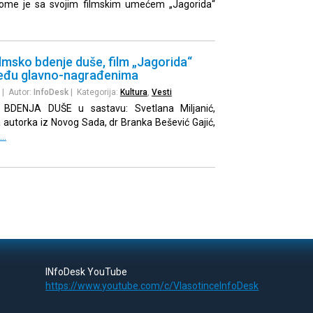
kome je sa svojim filmskim umećem „Jagorida“
lmsko bdenje duše, film „Jagorida“
među glavno-nagrađenima
| Autor:
InfoDesk
| Kategorija:
Kultura
,
Vesti
 BDENJA DUŠE u sastavu: Svetlana Miljanić,
ka autorka iz Novog Sada, dr Branka Bešević Gajić,
e…
INfoDesk YouTube
https://www.youtube.com/c/VlasotinceInfoDesk