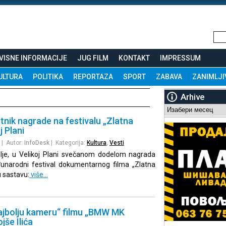
VISNE INFORMACIJE
JUG FILM
KONTAKT
IMPRESSUM
ULTURA
POLITIKA
REPORTAZA
SPORT
ZABAVA
ZANIMLJI
Arhive
Arhive
itnik nagrade na festivalu „Zlatna
j Plani
| Autor:
InfoDesk
| Kategorija:
Kultura
,
Vesti
lje, u Velikoj Plani svečanom dodelom nagrada
unarodni festival dokumentarnog filma „Zlatna
 u sastavu:
više…
najbolju kameru“ filmu „BMW MK
jše Ilića