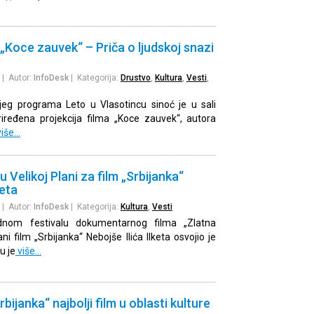
 „Koce zauvek“ – Priča o ljudskoj snazi
| Autor:
InfoDesk
| Kategorija:
Drustvo
,
Kultura
,
Vesti
,
jeg programa Leto u Vlasotincu sinoć je u sali
riređena projekcija filma „Koce zauvek“, autora
iše…
 u Velikoj Plani za film „Srbijanka“
keta
| Autor:
InfoDesk
| Kategorija:
Kultura
,
Vesti
nom festivalu dokumentarnog filma „Zlatna
ani film „Srbijanka“ Nebojše Ilića Ilketa osvojio je
u je
više…
bijanka“ najbolji film u oblasti kulture