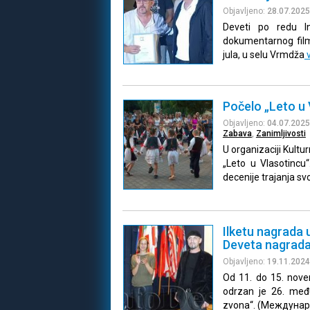
Objavljeno:
28.07.2025
Deveti po redu Int
dokumentarnog film
jula, u selu Vrmdža
v
Počelo „Leto u 
Objavljeno:
04.07.2025
Zabava
,
Zanimljivosti
U organizaciji Kultu
„Leto u Vlasotincu
decenije trajanja s
Ilketu nagrada 
Deveta nagrada
Objavljeno:
19.11.2024
Od 11. do 15. nov
odrzan je 26. među
zvona“. (Междуна