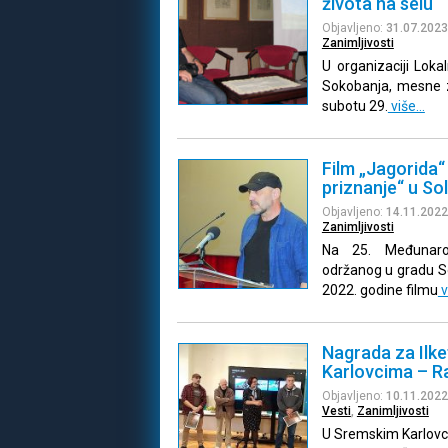
života na selu
Objavljeno:
31.07.2023
Zanimljivosti
U organizaciji Lok
Sokobanja, mesne z
subotu 29.
više…
Film „Jagorida“
priznanje“ u So
Objavljeno:
14.11.2022
Zanimljivosti
Na 25. Međunarod
održanog u gradu So
2022. godine filmu
v
Nagrada za Ilke
Karlovcima – R
Objavljeno:
10.11.2022
Vesti
,
Zanimljivosti
U Sremskim Karlovci