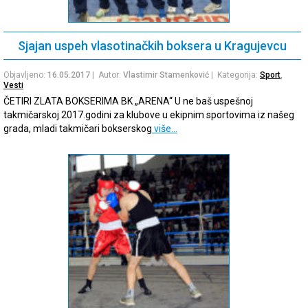
Sjajan uspeh vlasotinačkih boksera u Kragujevcu
Objavljeno:
16.05.2017
| Autor:
Vlastimir Stamenković
| Kategorija:
Sport
,
Vesti
ČETIRI ZLATA BOKSERIMA BK „ARENA“ U ne baš uspešnoj
takmičarskoj 2017.godini za klubove u ekipnim sportovima iz našeg
grada, mladi takmičari bokserskog
više…