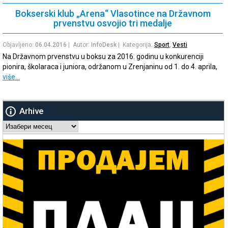
Bokserski klub „Arena“ Vlasotince na Državnom
prvenstvu osvojio tri medalje
Objavljeno:
06.04.2016
| Autor:
InfoDesk
| Kategorija:
Sport
,
Vesti
Na Državnom prvenstvu u boksu za 2016. godinu u konkurenciji
pionira, školaraca i juniora, održanom u Zrenjaninu od 1. do 4. aprila,
više…
Arhive
Arhive