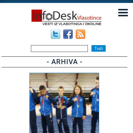
▼
▼
- ARHIVA -