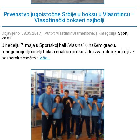
Prvenstvo jugoistočne Srbije u boksu u Vlasotincu –
Vlasotinački bokseri najbolji
Objavljeno:
08.05.2017
| Autor:
Vlastimir Stamenković
| Kategorija:
Sport
,
Vesti
U nedelju 7. maja u Sportskoj hali „Vlasina“ u našem gradu,
mnogobrojni ljubitelji boksa imali su priliku vide izvaredno zanimljive
bokserske mečeve
više…